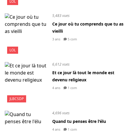
LOL
5,483 vues
Ce jour où tu comprends que tu as
vieilli
3 ans
5 com
LOL
6,612 vues
Et ce jour là tout le monde est
devenu religieux
4 ans
1 com
JLBCSDP
4,696 vues
Quand tu penses être l'élu
4 ans
1 com