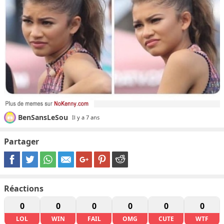
BenSansLeSou
Il y a 7 ans
Partager
Réactions
0
0
0
0
0
0
LOL
WIN
FAIL
OMG
CUTE
WTF