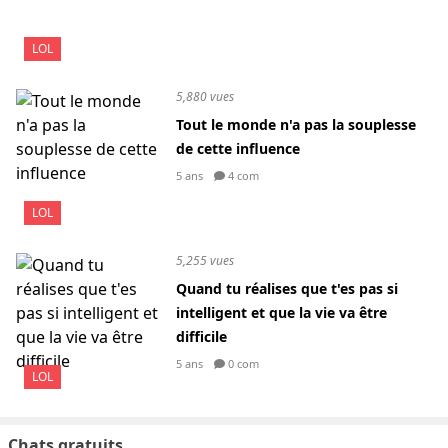
LOL
5,880 vues
Tout le monde n'a pas la souplesse
de cette influence
5 ans
4 com
LOL
5,255 vues
Quand tu réalises que t'es pas si
intelligent et que la vie va être
difficile
5 ans
0 com
LOL
Chats gratuits