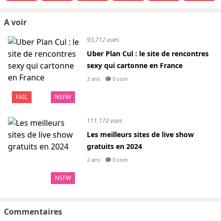
A voir
93,712 vues
Uber Plan Cul : le site de rencontres
sexy qui cartonne en France
3 ans
0 com
FAIL
NSFW
111,172 vues
Les meilleurs sites de live show
gratuits en 2024
2 ans
0 com
NSFW
Commentaires