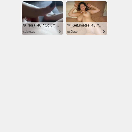
© NoKenny.com 2006/2026
Conditions d'utilisation
•
A propos
•
Contact