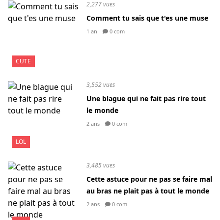
2,277 vues
Comment tu sais que t'es une muse
1 an
0 com
CUTE
3,552 vues
Une blague qui ne fait pas rire tout
le monde
2 ans
0 com
LOL
3,485 vues
Cette astuce pour ne pas se faire mal
au bras ne plait pas à tout le monde
2 ans
0 com