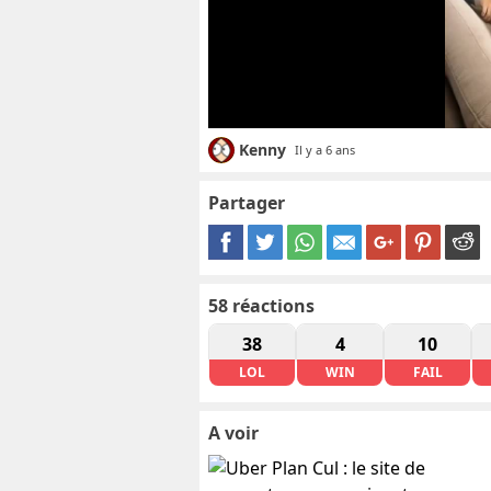
Kenny
Il y a 6 ans
Partager
58
réactions
38
4
10
LOL
WIN
FAIL
A voir