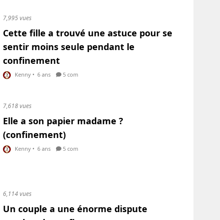
7,995 vues
Cette fille a trouvé une astuce pour se
sentir moins seule pendant le
confinement
Kenny
•
6 ans
5 com
7,618 vues
Elle a son papier madame ?
(confinement)
Kenny
•
6 ans
5 com
6,114 vues
Un couple a une énorme dispute