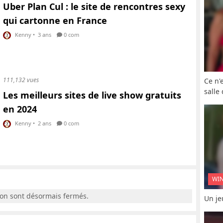
Uber Plan Cul : le site de rencontres sexy
qui cartonne en France
Kenny
•
3 ans
0 com
111,132 vues
Ce n'
salle
Les meilleurs sites de live show gratuits
en 2024
Kenny
•
2 ans
0 com
WI
ion sont désormais fermés.
Un je