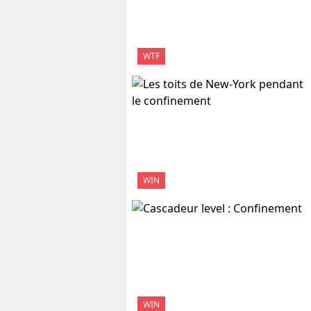
WTF
WIN
WIN