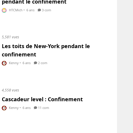
pendant le confinement
HTCMich
•
6 ans
3 com
5,581 vues
Les toits de New-York pendant le
confinement
Kenny
•
6 ans
2 com
4,558 vues
Cascadeur level : Confinement
Kenny
•
6 ans
11 com