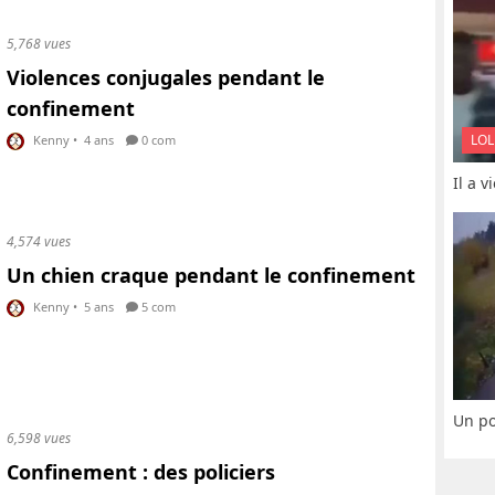
5,768 vues
Violences conjugales pendant le
confinement
LOL
Kenny
•
4 ans
0 com
Il a 
4,574 vues
Un chien craque pendant le confinement
Kenny
•
5 ans
5 com
Un po
6,598 vues
Confinement : des policiers