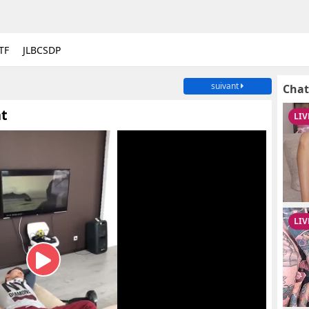
TF
JLBCSDP
suivant
Chat
nt