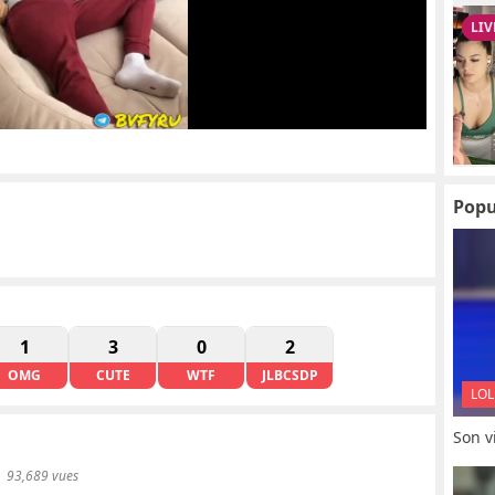
Popu
1
3
0
2
OMG
CUTE
WTF
JLBCSDP
LOL
Son vi
93,689 vues