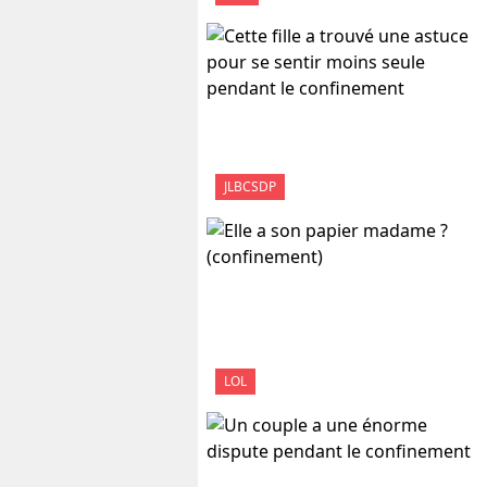
JLBCSDP
LOL