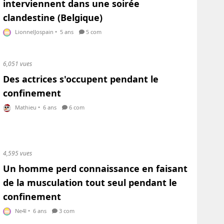
interviennent dans une soirée
clandestine (Belgique)
LionnelJospain
•
5 ans
5 com
6,051 vues
Des actrices s'occupent pendant le
confinement
Mathieu
•
6 ans
6 com
4,595 vues
Un homme perd connaissance en faisant
de la musculation tout seul pendant le
confinement
Ne4l
•
6 ans
3 com