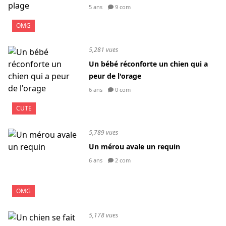
5 ans
9 com
OMG
5,281 vues
Un bébé réconforte un chien qui a
peur de l'orage
6 ans
0 com
CUTE
5,789 vues
Un mérou avale un requin
6 ans
2 com
OMG
5,178 vues