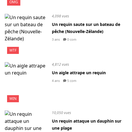
OMG
4,098 vues
Un requin saute sur un bateau de
pêche (Nouvelle-Zélande)
3 ans
0 com
WTF
4,812 vues
Un aigle attrape un requin
4 ans
5 com
WIN
10,050 vues
Un requin attaque un dauphin sur
une plage