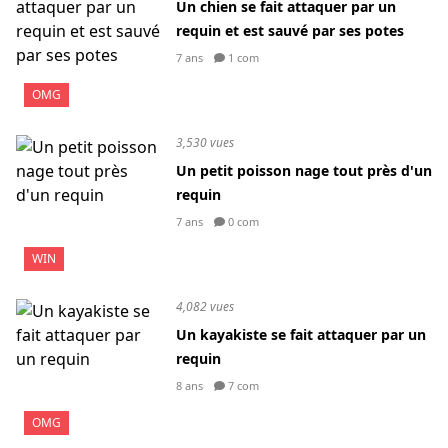
Un chien se fait attaquer par un
requin et est sauvé par ses potes
7 ans
1 com
OMG
3,530 vues
Un petit poisson nage tout près d'un
requin
7 ans
0 com
WIN
4,082 vues
Un kayakiste se fait attaquer par un
requin
8 ans
7 com
OMG