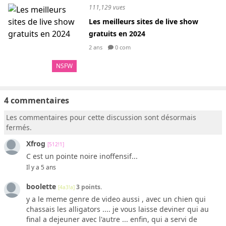
111,129 vues
Les meilleurs sites de live show
gratuits en 2024
2 ans
0 com
NSFW
4 commentaires
Les commentaires pour cette discussion sont désormais
fermés.
Xfrog
[512!1]
C est un pointe noire inoffensif...
Il y a 5 ans
boolette
3 points.
[4a3!a]
y a le meme genre de video aussi , avec un chien qui
chassais les alligators .... je vous laisse deviner qui au
final a dejeuner avec l'autre ... enfin, qui a servi de