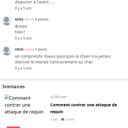
dejeuner a l'autre .....
Il y a 5 ans
ezez
4 points.
[981!8]
@zeze
hein?
Il y a 5 ans
zeze
1 point.
[da6!a]
on comprends mieux pourquoi le chien n'a jamais
dominé le monde contrairement au chat
Il y a 5 ans
Similaires
4,584 vues
Comment contrer une attaque de
requin
3 ans
2 com