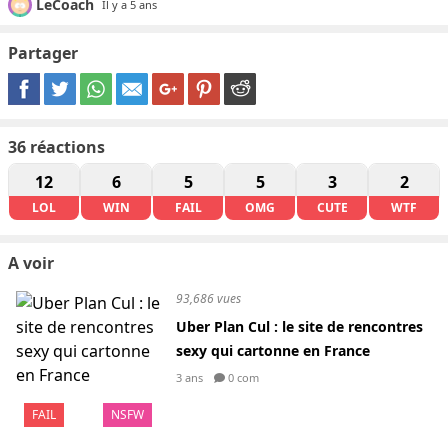
LeCoach
Il y a 5 ans
Partager
36
réactions
12
6
5
5
3
2
LOL
WIN
FAIL
OMG
CUTE
WTF
A voir
93,686 vues
Uber Plan Cul : le site de rencontres
sexy qui cartonne en France
3 ans
0 com
FAIL
NSFW