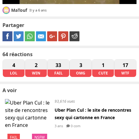
MaTouf
Il y a 6 ans
Partager
64
réactions
4
2
33
3
1
17
LOL
WIN
FAIL
OMG
CUTE
WTF
A voir
93,616 vues
Uber Plan Cul : le site de rencontres
sexy qui cartonne en France
3 ans
0 com
FAIL
NSFW