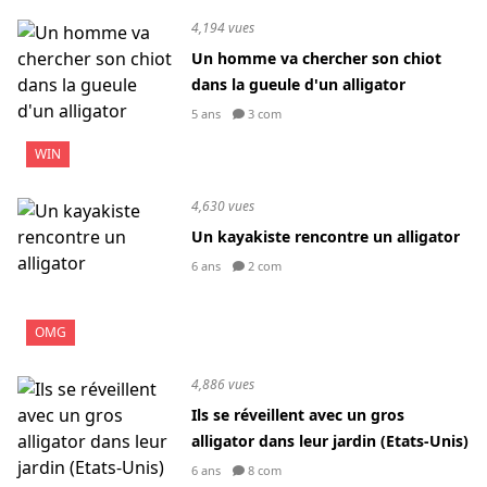
4,194 vues
Un homme va chercher son chiot
dans la gueule d'un alligator
5 ans
3 com
WIN
4,630 vues
Un kayakiste rencontre un alligator
6 ans
2 com
OMG
4,886 vues
Ils se réveillent avec un gros
alligator dans leur jardin (Etats-Unis)
6 ans
8 com