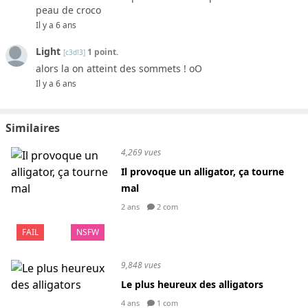
peau de croco
Il y a 6 ans
Light
1 point.
[c3d!3]
alors la on atteint des sommets ! oO
Il y a 6 ans
Similaires
4,269 vues
Il provoque un alligator, ça tourne
mal
2 ans
2 com
FAIL
NSFW
9,848 vues
Le plus heureux des alligators
4 ans
1 com