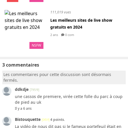
111,019 vues
Les meilleurs sites de live show
gratuits en 2024
2 ans
0 com
NSFW
3 commentaires
Les commentaires pour cette discussion sont désormais
fermés.
ddkdje
[795!9]
une cassos de premiere, virée cette folle du parc à coup
de pied au uk
Il y a 6 ans
Bistouquette
4 points.
[0f0!f]
La vidéo de nous dit pas si le fameux portefeuil était en