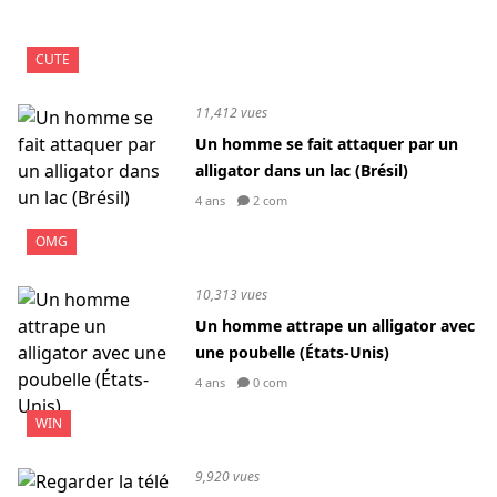
CUTE
11,412 vues
Un homme se fait attaquer par un
alligator dans un lac (Brésil)
4 ans
2 com
OMG
10,313 vues
Un homme attrape un alligator avec
une poubelle (États-Unis)
4 ans
0 com
WIN
9,920 vues