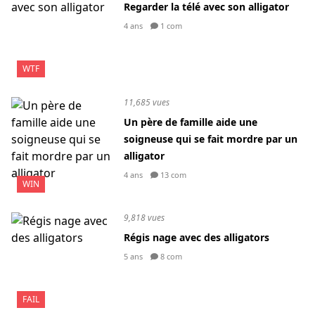
Regarder la télé avec son alligator
4 ans
1 com
WTF
11,685 vues
Un père de famille aide une
soigneuse qui se fait mordre par un
alligator
4 ans
13 com
WIN
9,818 vues
Régis nage avec des alligators
5 ans
8 com
FAIL