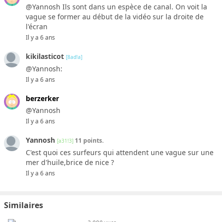
@Yannosh Ils sont dans un espèce de canal. On voit la
vague se former au début de la vidéo sur la droite de
l'écran
Il y a 6 ans
kikilasticot
[8ad!a]
@Yannosh:
Il y a 6 ans
berzerker
@Yannosh
Il y a 6 ans
Yannosh
11 points.
[a31!3]
C'est quoi ces surfeurs qui attendent une vague sur une
mer d'huile,brice de nice ?
Il y a 6 ans
Similaires