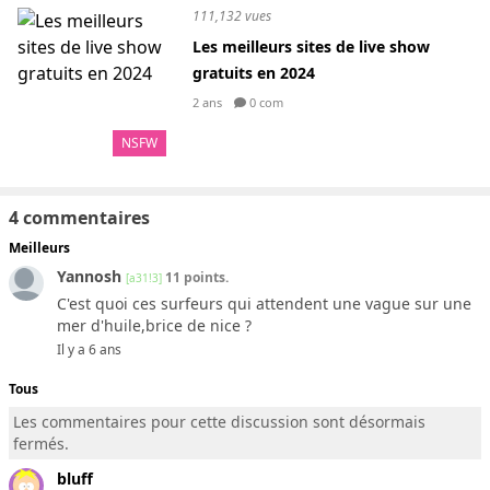
111,132 vues
Les meilleurs sites de live show
gratuits en 2024
2 ans
0 com
NSFW
4 commentaires
Meilleurs
Yannosh
11 points.
[a31!3]
C'est quoi ces surfeurs qui attendent une vague sur une
mer d'huile,brice de nice ?
Il y a 6 ans
Tous
Les commentaires pour cette discussion sont désormais
fermés.
bluff