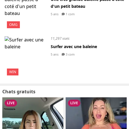
d'un petit bateau
5 ans
1 com
OMG
11,297 vues
Surfer avec une baleine
5 ans
3 com
WIN
Chats gratuits