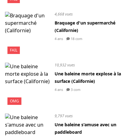
4,668 vues
Braquage d'un supermarché
(Californie)
4 ans
18 com
FAIL
10,932 vues
Une baleine morte explose à la
surface (Californie)
4 ans
3 com
OMG
9,797 vues
Une baleine s'amuse avec un
paddleboard