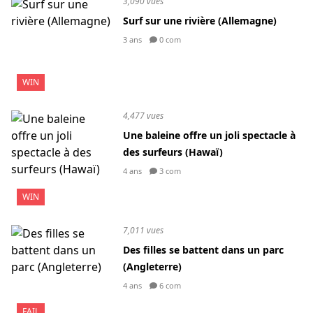
3,090 vues
Surf sur une rivière (Allemagne)
3 ans
0 com
WIN
4,477 vues
Une baleine offre un joli spectacle à
des surfeurs (Hawaï)
4 ans
3 com
WIN
7,011 vues
Des filles se battent dans un parc
(Angleterre)
4 ans
6 com
FAIL