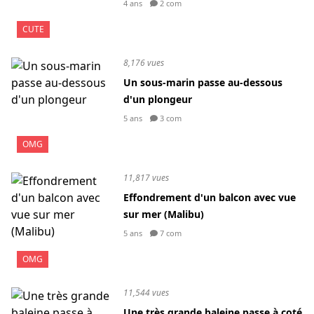
4 ans
2 com
CUTE
8,176 vues
Un sous-marin passe au-dessous
d'un plongeur
5 ans
3 com
OMG
11,817 vues
Effondrement d'un balcon avec vue
sur mer (Malibu)
5 ans
7 com
OMG
11,544 vues
Une très grande baleine passe à coté