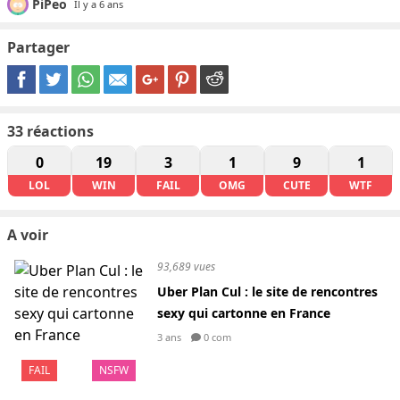
PiPeo
Il y a 6 ans
Partager
33
réactions
0
19
3
1
9
1
LOL
WIN
FAIL
OMG
CUTE
WTF
A voir
93,689 vues
Uber Plan Cul : le site de rencontres
sexy qui cartonne en France
3 ans
0 com
FAIL
NSFW