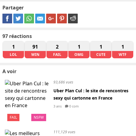
Partager
97
réactions
1
91
2
1
1
1
LOL
WIN
FAIL
OMG
CUTE
WTF
A voir
93,686 vues
Uber Plan Cul : le site de rencontres
sexy qui cartonne en France
3 ans
0 com
FAIL
NSFW
111,129 vues