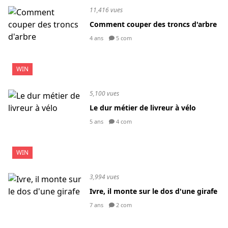
11,416 vues
Comment couper des troncs d'arbre
4 ans
5 com
WIN
5,100 vues
Le dur métier de livreur à vélo
5 ans
4 com
WIN
3,994 vues
Ivre, il monte sur le dos d'une girafe
7 ans
2 com