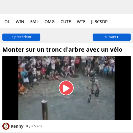
LOL
WIN
FAIL
OMG
CUTE
WTF
JLBCSDP
précédent
suivant
Monter sur un tronc d'arbre avec un vélo
Kenny
Il y a 5 ans