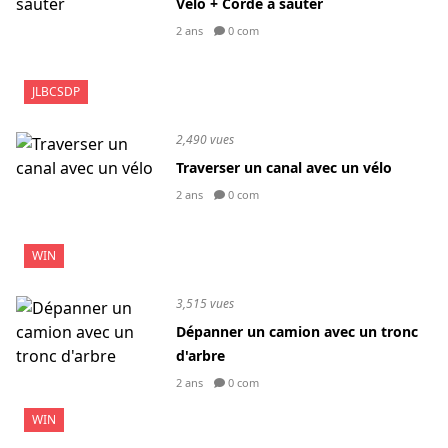
Vélo + Corde à sauter
2 ans
0 com
JLBCSDP
2,490 vues
Traverser un canal avec un vélo
2 ans
0 com
WIN
3,515 vues
Dépanner un camion avec un tronc
d'arbre
2 ans
0 com
WIN