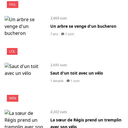
FAIL
3,468 vues
Un arbre se venge d'un bucheron
7 ans
1 com
LOL
3,695 vues
Saut d'un toit avec un vélo
1 decade
1 com
WIN
4,302 vues
La sœur de Régis prend un tremplin
avec son vélo