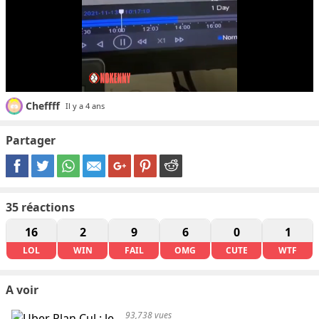
Cheffff
Il y a 4 ans
Partager
35
réactions
16
2
9
6
0
1
LOL
WIN
FAIL
OMG
CUTE
WTF
A voir
93,738 vues