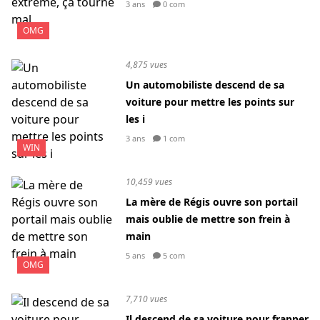
3 ans
0 com
OMG
4,875 vues
Un automobiliste descend de sa
voiture pour mettre les points sur
les i
3 ans
1 com
WIN
10,459 vues
La mère de Régis ouvre son portail
mais oublie de mettre son frein à
main
5 ans
5 com
OMG
7,710 vues
Il descend de sa voiture pour frapper