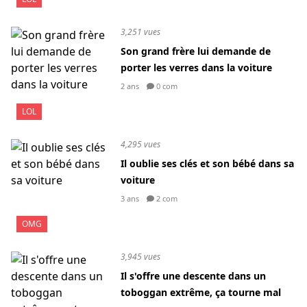
3,251 vues
Son grand frère lui demande de
porter les verres dans la voiture
2 ans
0 com
LOL
4,295 vues
Il oublie ses clés et son bébé dans sa
voiture
3 ans
2 com
OMG
3,945 vues
Il s'offre une descente dans un
toboggan extrême, ça tourne mal