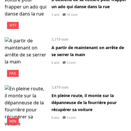
un ado qui danse dans la rue
5 ans
10 com
WTF
5,319 vues
A partir de maintenant on arrête de
se serrer la main
6 ans
3 com
FAIL
5,879 vues
En pleine route, il monte sur la
dépanneuse de la fourrière pour
récupérer sa voiture
6 ans
3 com
WIN