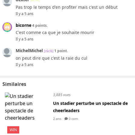
[f65!6]
Pas trop le temps d'en profiter mais c'est un début
Il y a 5 ans
bicorne
4 points.
C'est comme ca que je souhaite mourir
Il y a 5 ans
MichelMichel
1 point.
[c6c!6]
on peut dire que c'est la raie du cul
Il y a 5 ans
Similaires
3,885 vues
Un stadier perturbe un spectacle de
cheerleaders
2 ans
0 com
WIN