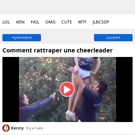
LOL
WIN
FAIL
OMG
CUTE
WTF
JLBCSDP
précédent
suivant
Comment rattraper une cheerleader
Kenny
Il y a 5 ans