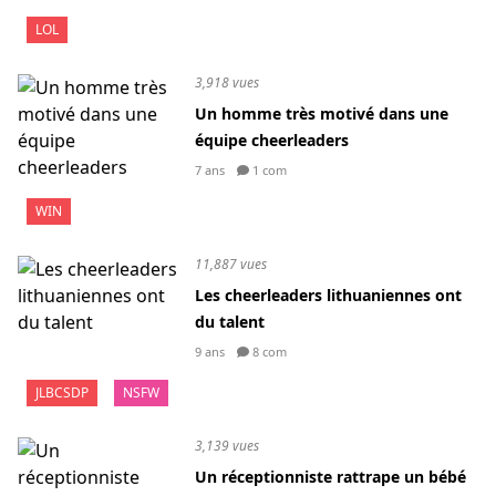
LOL
3,918 vues
Un homme très motivé dans une
équipe cheerleaders
7 ans
1 com
WIN
11,887 vues
Les cheerleaders lithuaniennes ont
du talent
9 ans
8 com
JLBCSDP
NSFW
3,139 vues
Un réceptionniste rattrape un bébé