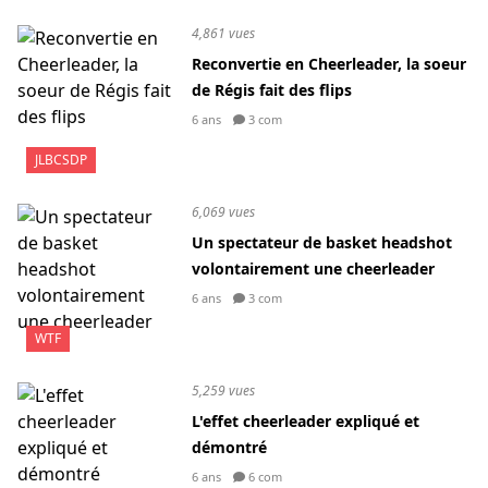
4,861 vues
Reconvertie en Cheerleader, la soeur
de Régis fait des flips
6 ans
3 com
JLBCSDP
6,069 vues
Un spectateur de basket headshot
volontairement une cheerleader
6 ans
3 com
WTF
5,259 vues
L'effet cheerleader expliqué et
démontré
6 ans
6 com