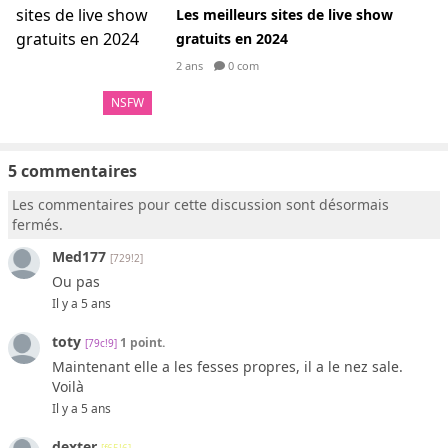
Les meilleurs sites de live show
gratuits en 2024
2 ans
0 com
NSFW
5 commentaires
Les commentaires pour cette discussion sont désormais
fermés.
Med177
[729!2]
Ou pas
Il y a 5 ans
toty
1 point.
[79c!9]
Maintenant elle a les fesses propres, il a le nez sale.
Voilà
Il y a 5 ans
dexter