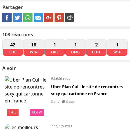
Partager
108
réactions
42
18
1
1
2
1
LOL
WIN
FAIL
OMG
CUTE
WTF
A voir
93,686 vues
Uber Plan Cul : le site de rencontres
sexy qui cartonne en France
3 ans
0 com
FAIL
NSFW
111,129 vues