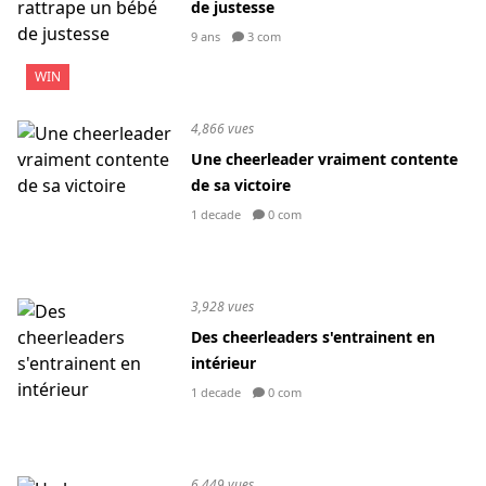
de justesse
9 ans
3 com
WIN
4,866 vues
Une cheerleader vraiment contente
de sa victoire
1 decade
0 com
3,928 vues
Des cheerleaders s'entrainent en
intérieur
1 decade
0 com
6,449 vues