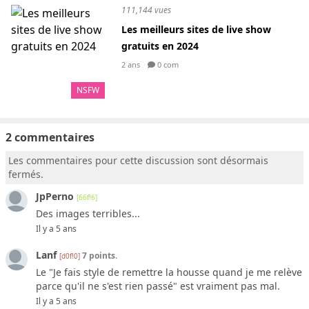
111,144 vues
Les meilleurs sites de live show
gratuits en 2024
2 ans
0 com
NSFW
2 commentaires
Les commentaires pour cette discussion sont désormais
fermés.
JpPerno
[66f!6]
Des images terribles...
Il y a 5 ans
Lanf
7 points.
[d0f!0]
Le "Je fais style de remettre la housse quand je me relève
parce qu'il ne s'est rien passé" est vraiment pas mal.
Il y a 5 ans