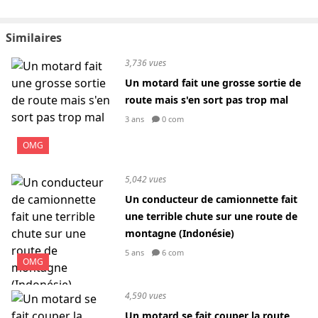
Similaires
3,736 vues
Un motard fait une grosse sortie de
route mais s'en sort pas trop mal
3 ans
0 com
OMG
5,042 vues
Un conducteur de camionnette fait
une terrible chute sur une route de
montagne (Indonésie)
5 ans
6 com
OMG
4,590 vues
Un motard se fait couper la route