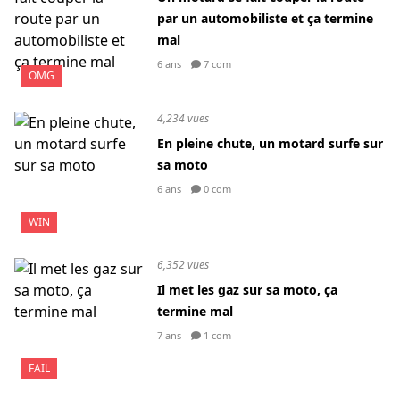
par un automobiliste et ça termine
mal
6 ans
7 com
OMG
4,234 vues
En pleine chute, un motard surfe sur
sa moto
6 ans
0 com
WIN
6,352 vues
Il met les gaz sur sa moto, ça
termine mal
7 ans
1 com
FAIL