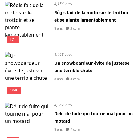
4,156 vues
Régis fait de la moto sur le trottoir
et se plante lamentablement
8 ans
3 com
LOL
4,468 vues
Un snowboardeur évite de justesse
une terrible chute
8 ans
3 com
OMG
4,982 vues
Délit de fuite qui tourne mal pour un
motard
8 ans
7 com