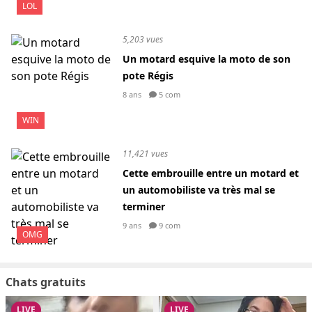
LOL
5,203 vues
Un motard esquive la moto de son
pote Régis
8 ans
5 com
WIN
11,421 vues
Cette embrouille entre un motard et
un automobiliste va très mal se
terminer
9 ans
9 com
OMG
Chats gratuits