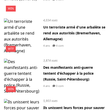
WIN
4,034 vues
Un terroriste armé d'une arbalète se
rend aux autorités (Bremerhaven,
Allemagne)
4 ans
4 com
WTF
3,874 vues
Des manifestants anti-guerre
tentent d'échapper à la police
(Russie, Saint-Pétersbourg)
4 ans
0 com
WIN
5,903 vues
Ils unissent leurs forces pour sauver