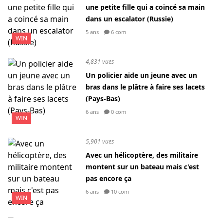
une petite fille qui a coincé sa main
dans un escalator (Russie)
5 ans
6 com
WIN
4,831 vues
Un policier aide un jeune avec un
bras dans le plâtre à faire ses lacets
(Pays-Bas)
6 ans
0 com
WIN
5,901 vues
Avec un hélicoptère, des militaire
montent sur un bateau mais c'est
pas encore ça
6 ans
10 com
WIN