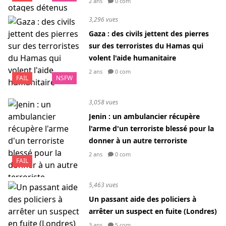
2 ans
0 com
3,296 vues
Gaza : des civils jettent des pierres
sur des terroristes du Hamas qui
volent l'aide humanitaire
2 ans
0 com
FAIL
NSFW
3,058 vues
Jenin : un ambulancier récupère
l'arme d'un terroriste blessé pour la
donner à un autre terroriste
2 ans
0 com
FAIL
5,463 vues
Un passant aide des policiers à
arrêter un suspect en fuite (Londres)
3 ans
5 com