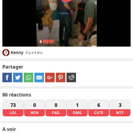
Kenny
Il y a 4 ans
Partager
86
réactions
73
0
0
1
6
3
LOL
WIN
FAIL
OMG
CUTE
WTF
A voir