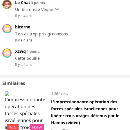
Le Chat
3 points.
Un terroriste Végan ^^
Il y a 4 ans
bicorne
T'en as trop pris groooooos
Il y a 4 ans
Xzwq
1 point.
Cette bouille
Il y a 4 ans
Similaires
3,561 vues
L'impressionnante opération des
forces spéciales israéliennes pour
libérer trois otages détenus par le
Hamas (vidéo)
WIN
NSFW