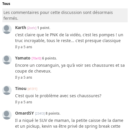
Tous
Les commentaires pour cette discussion sont désormais
fermés.
Karth
1 point.
[2ce!c]
c'est claire que le PNK de la vidéo, c'est les pompes ! un
truc incroyable, tous le reste... c'est presque classique
Il y a 5 ans
Yamato
6 points.
[70e!0]
Encore un consanguin, ya qu'à voir ses chaussures et sa
coupe de cheveux.
Il y a 5 ans
Tinou
[d13!1]
C'est quoi le problème avec ses chaussures?
Il y a 5 ans
OmardSY
8 points.
[234!3]
Il a niqué le SUV de maman, la petite caisse de la dame
et un pickup, kevin va être privé de spring break cette