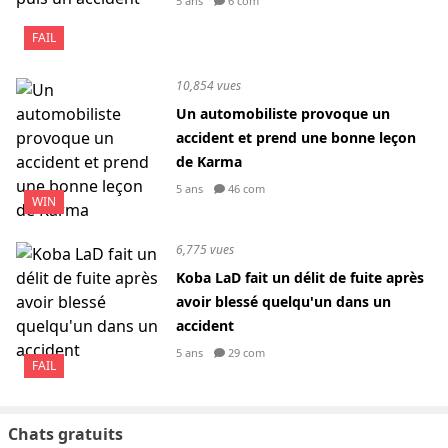
5 ans
6 com
FAIL
10,854 vues
Un automobiliste provoque un
accident et prend une bonne leçon
de Karma
5 ans
46 com
WIN
6,775 vues
Koba LaD fait un délit de fuite après
avoir blessé quelqu'un dans un
accident
5 ans
29 com
FAIL
Chats gratuits