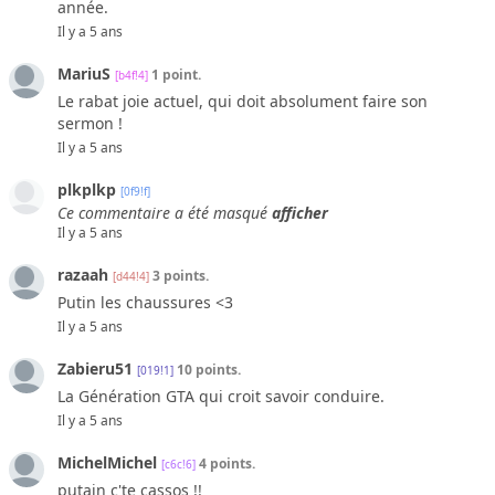
année.
Il y a 5 ans
MariuS
1 point.
[b4f!4]
Le rabat joie actuel, qui doit absolument faire son
sermon !
Il y a 5 ans
plkplkp
[0f9!f]
Ce commentaire a été masqué
afficher
Il y a 5 ans
razaah
3 points.
[d44!4]
Putin les chaussures <3
Il y a 5 ans
Zabieru51
10 points.
[019!1]
La Génération GTA qui croit savoir conduire.
Il y a 5 ans
MichelMichel
4 points.
[c6c!6]
putain c'te cassos !!