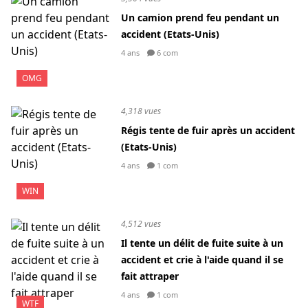
Un camion prend feu pendant un
accident (Etats-Unis)
4 ans
6 com
OMG
4,318 vues
Régis tente de fuir après un accident
(Etats-Unis)
4 ans
1 com
WIN
4,512 vues
Il tente un délit de fuite suite à un
accident et crie à l'aide quand il se
fait attraper
4 ans
1 com
WTF