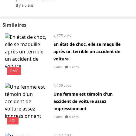
Il y a 5 ans
Similaires
4,675 vues
En état de choc, elle se maquille
après un terrible un accident de
voiture
2 ans
1 com
OMG
4,409 vues
Une femme est témoin d'un
accident de voiture assez
impressionnant
3 ans
0 com
LOL
3,564 vues