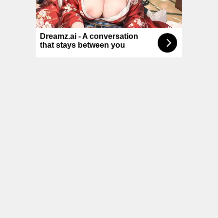
© NoKenny.com 2006/2026
Conditions d'utilisation
•
A propos
•
Contact