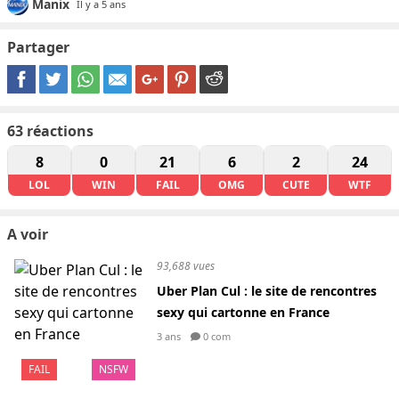
Manix
Il y a 5 ans
Partager
63
réactions
8
0
21
6
2
24
LOL
WIN
FAIL
OMG
CUTE
WTF
A voir
93,688 vues
Uber Plan Cul : le site de rencontres
sexy qui cartonne en France
3 ans
0 com
FAIL
NSFW