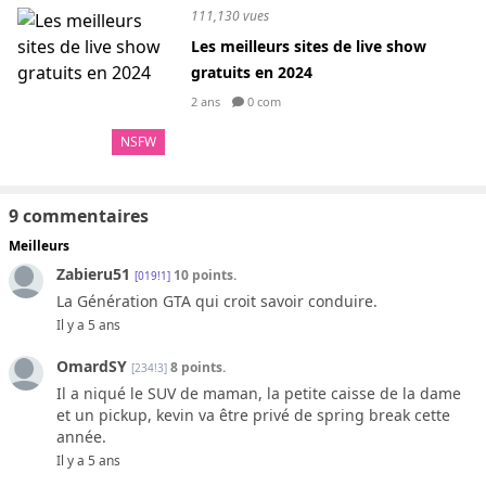
111,130 vues
Les meilleurs sites de live show
gratuits en 2024
2 ans
0 com
NSFW
9 commentaires
Meilleurs
Zabieru51
10 points.
[019!1]
La Génération GTA qui croit savoir conduire.
Il y a 5 ans
OmardSY
8 points.
[234!3]
Il a niqué le SUV de maman, la petite caisse de la dame
et un pickup, kevin va être privé de spring break cette
année.
Il y a 5 ans