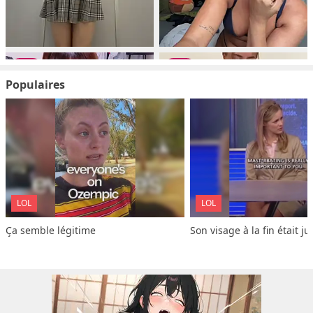
Populaires
LOL
LOL
Ça semble légitime
Son visage à la fin était ju