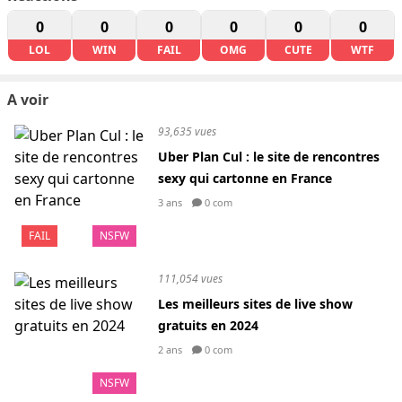
0
0
0
0
0
0
LOL
WIN
FAIL
OMG
CUTE
WTF
A voir
93,635 vues
Uber Plan Cul : le site de rencontres
sexy qui cartonne en France
3 ans
0 com
FAIL
NSFW
111,054 vues
Les meilleurs sites de live show
gratuits en 2024
2 ans
0 com
NSFW