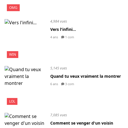
OMG
4,984 vues
Vers l'infini...
4 ans
1 com
WIN
5,145 vues
Quand tu veux vraiment la montrer
6 ans
3 com
LOL
7,085 vues
Comment se venger d'un voisin