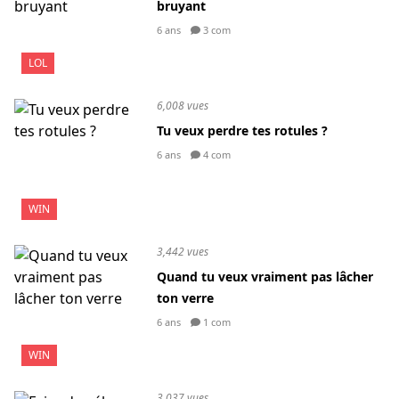
bruyant
6 ans
3 com
LOL
6,008 vues
Tu veux perdre tes rotules ?
6 ans
4 com
WIN
3,442 vues
Quand tu veux vraiment pas lâcher
ton verre
6 ans
1 com
WIN
3,037 vues