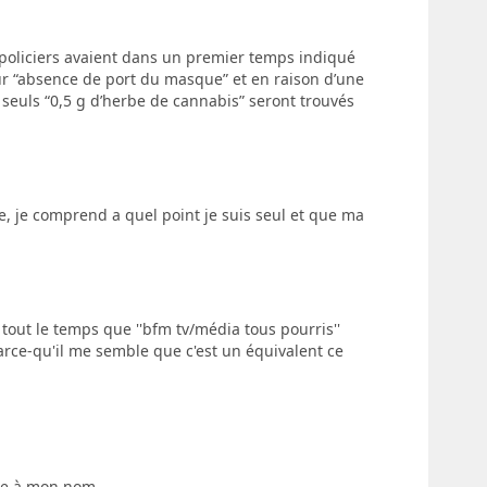
 policiers avaient dans un premier temps indiqué
ur “absence de port du masque” et en raison d’une
 seuls “0,5 g d’herbe de cannabis” seront trouvés
, je comprend a quel point je suis seul et que ma
 tout le temps que ''bfm tv/média tous pourris''
arce-qu'il me semble que c'est un équivalent ce
le à mon nom..