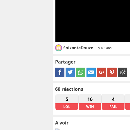
SoixanteDouze
Il y a 5 ans
Partager
60
réactions
5
16
4
LOL
WIN
FAIL
A voir