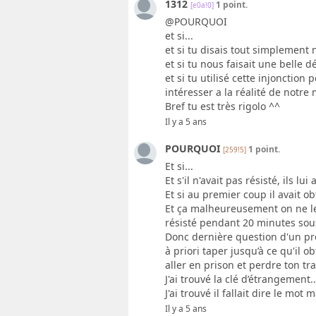
1312
1 point.
[e0a!0]
@POURQUOI
et si...
et si tu disais tout simplement 
et si tu nous faisait une belle
et si tu utilisé cette injonction
intéresser a la réalité de notre
Bref tu est très rigolo ^^
Il y a 5 ans
POURQUOI
1 point.
[259!5]
Et si...
Et s'il n'avait pas résisté, ils l
Et si au premier coup il avait o
Et ça malheureusement on ne le 
résisté pendant 20 minutes sou
Donc dernière question d'un prof
à priori taper jusqu’à ce qu'il 
aller en prison et perdre ton tra
J'ai trouvé la clé d’étrangement...
J'ai trouvé il fallait dire le mot 
Il y a 5 ans