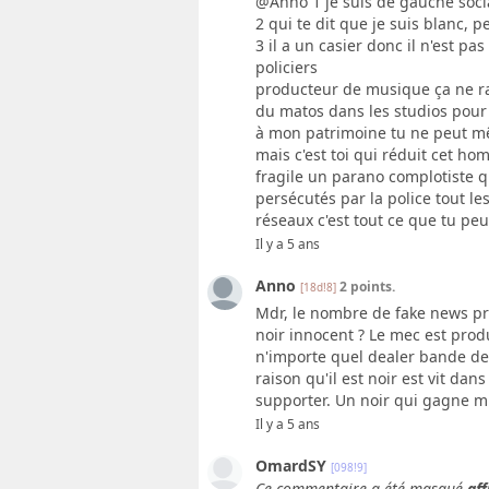
@Anno 1 je suis de gauche socia
2 qui te dit que je suis blanc,
3 il a un casier donc il n'est pa
policiers
producteur de musique ça ne r
du matos dans les studios pour 
à mon patrimoine tu ne peut mêm
mais c'est toi qui réduit cet hom
fragile un parano complotiste q
persécutés par la police tout les
réseaux c'est tout ce que tu peu
Il y a 5 ans
Anno
2 points.
[18d!8]
Mdr, le nombre de fake news pr
noir innocent ? Le mec est prod
n'importe quel dealer bande de m
raison qu'il est noir est vit dan
supporter. Un noir qui gagne m
Il y a 5 ans
OmardSY
[098!9]
Ce commentaire a été masqué
aff