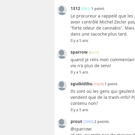
1312
1 point.
[f28!2]
Le procureur a rappelé que les
avoir contrôlé Michel Zecler po
“forte odeur de cannabis”. Mais
dans une sacoche plus tard.
Il y a 5 ans
sparrow
[b1c!1]
quand je relis mon commentaire
vie n'a plus de sens!
Il y a 5 ans
sguibidibu
1 point.
[19a!9]
Ils sont où les gens qui geulent
vendent que de la trash-info? P
contenu non?
Il y a 5 ans
prout
2 points.
[709!0]
@sparrow:
et stp, ne mets pas de majuscu