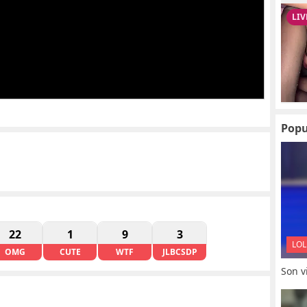
Popu
22
1
9
3
LOL
OMG
CUTE
WTF
JLBCSDP
Son vi