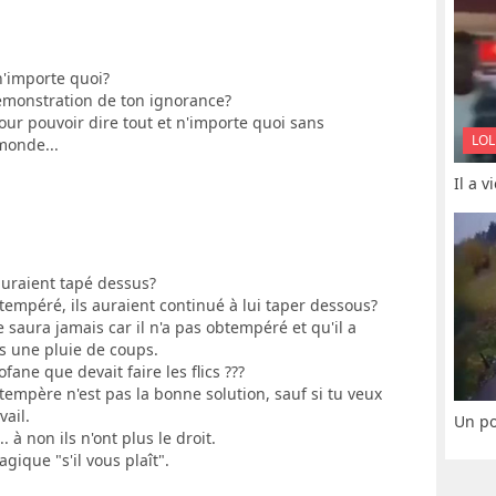
n'importe quoi?
 démonstration de ton ignorance?
 pour pouvoir dire tout et n'importe quoi sans
LOL
 monde...
Il a 
ui auraient tapé dessus?
btempéré, ils auraient continué à lui taper dessous?
saura jamais car il n'a pas obtempéré et qu'il a
s une pluie de coups.
ane que devait faire les flics ???
obtempère n'est pas la bonne solution, sauf si tu veux
vail.
Un po
. à non ils n'ont plus le droit.
magique "s'il vous plaît".