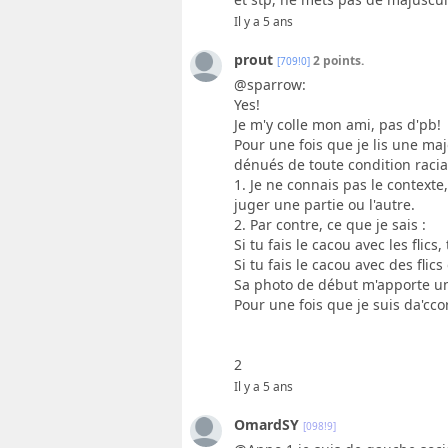
Il y a 5 ans
prout
2 points.
[709!0]
@sparrow:
Yes!
Je m'y colle mon ami, pas d'pb!
Pour une fois que je lis une maj
dénués de toute condition raciale
1. Je ne connais pas le contexte
juger une partie ou l'autre.
2. Par contre, ce que je sais :
Si tu fais le cacou avec les flics
Si tu fais le cacou avec des flics
Sa photo de début m'apporte u
Pour une fois que je suis da'cco
2
Il y a 5 ans
OmardSY
[098!9]