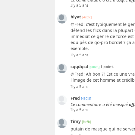
Il y a 5 ans
blyat
[4cb!c]
@Fred: c'est typiquement le genr
défend les flics dans la plupart
immédiat ce genre de force est 
équipés de go-pro bordel ? ça a
exemple.
Il y a 5 ans
sqqdqsd
1 point.
[08a!8]
@Fred: Ah bon ?? Est ce une vra
l'image de cet homme et crédibili
Il y a 5 ans
Fred
[480!8]
Ce commentaire a été masqué
aff
Il y a 5 ans
Timy
[fbc!b]
putain de masque qui ne serven