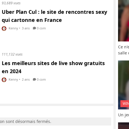
93,689 vues
Uber Plan Cul : le site de rencontres sexy
qui cartonne en France
Kenny
•
3 ans
0 com
Ce n'
salle
111,132 vues
Les meilleurs sites de live show gratuits
en 2024
Kenny
•
2 ans
0 com
WI
Un je
ion sont désormais fermés.