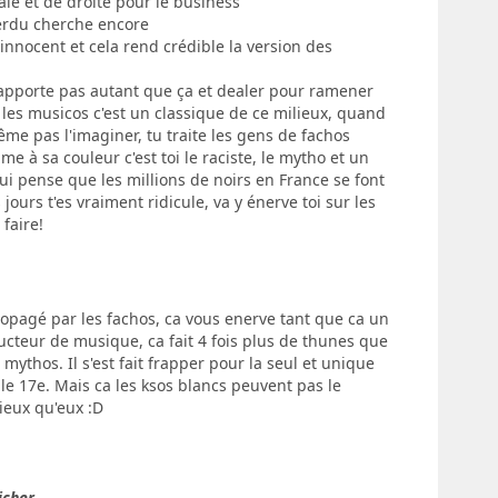
le et de droite pour le business
 perdu cherche encore
s innocent et cela rend crédible la version des
apporte pas autant que ça et dealer pour ramener
les musicos c'est un classique de ce milieux, quand
e pas l'imaginer, tu traite les gens de fachos
me à sa couleur c'est toi le raciste, le mytho et un
ui pense que les millions de noirs en France se font
 jours t'es vraiment ridicule, va y énerve toi sur les
 faire!
opagé par les fachos, ca vous enerve tant que ca un
ucteur de musique, ca fait 4 fois plus de thunes que
ythos. Il s'est fait frapper pour la seul et unique
s le 17e. Mais ca les ksos blancs peuvent pas le
ieux qu'eux :D
icher