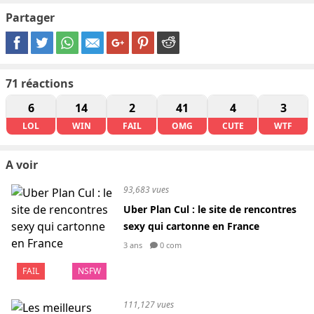
Partager
71
réactions
6
14
2
41
4
3
LOL
WIN
FAIL
OMG
CUTE
WTF
A voir
93,683 vues
Uber Plan Cul : le site de rencontres
sexy qui cartonne en France
3 ans
0 com
FAIL
NSFW
111,127 vues