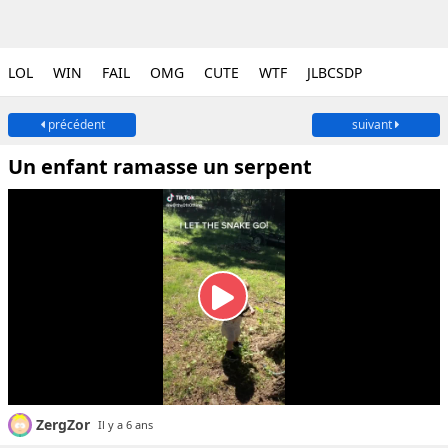
LOL
WIN
FAIL
OMG
CUTE
WTF
JLBCSDP
précédent
suivant
Un enfant ramasse un serpent
ZergZor
Il y a 6 ans