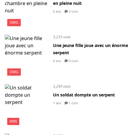
en pleine nuit
6 ans
2 com
OMG
3,235 vues
Une jeune fille joue avec un énorme
serpent
6 ans
0 com
OMG
3,290 vues
Un soldat dompte un serpent
7 ans
1 com
WIN