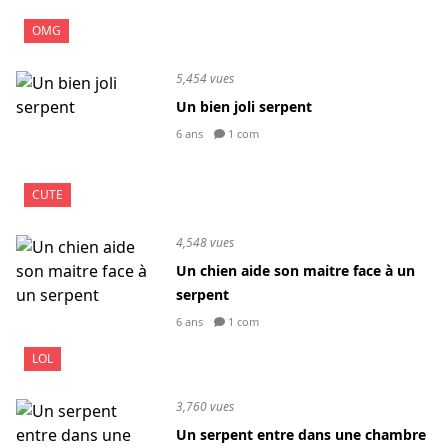
OMG
5,454 vues
Un bien joli serpent
6 ans
1 com
CUTE
4,548 vues
Un chien aide son maitre face à un
serpent
6 ans
1 com
LOL
3,760 vues
Un serpent entre dans une chambre