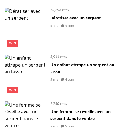
10,298 vues
Dératiser avec un serpent
5 ans
3 com
WIN
8,944 vues
Un enfant attrape un serpent au
lasso
5 ans
4 com
WIN
7,750 vues
Une femme se réveille avec un
serpent dans le ventre
5 ans
5 com