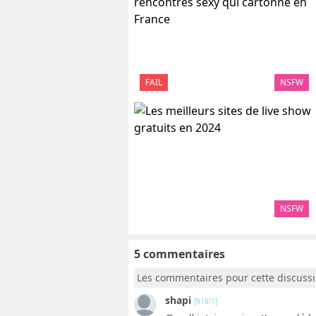
FAIL
NSFW
NSFW
5 commentaires
Les commentaires pour cette discuss
shapi
[918!1]