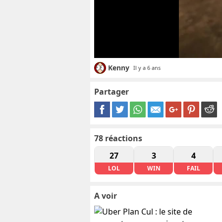
Kenny
Il y a 6 ans
Partager
78
réactions
27
3
4
LOL
WIN
FAIL
A voir