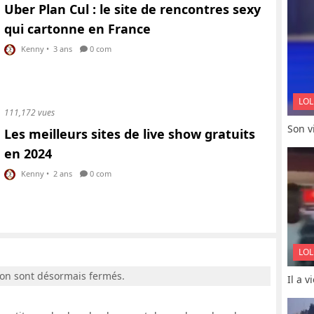
Uber Plan Cul : le site de rencontres sexy
qui cartonne en France
Kenny
•
3 ans
0 com
LOL
111,172 vues
Son vi
Les meilleurs sites de live show gratuits
en 2024
Kenny
•
2 ans
0 com
LOL
ion sont désormais fermés.
Il a 