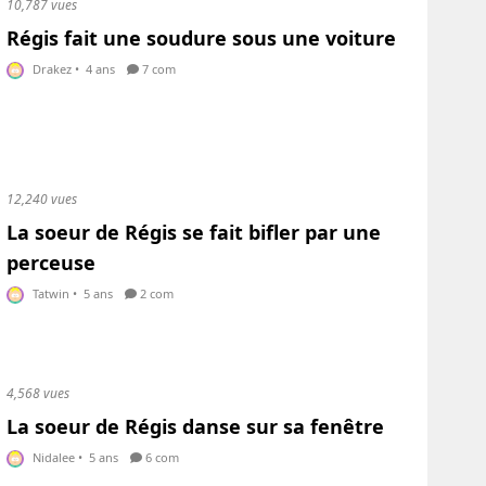
10,787 vues
Régis fait une soudure sous une voiture
Drakez
•
4 ans
7 com
12,240 vues
La soeur de Régis se fait bifler par une
perceuse
Tatwin
•
5 ans
2 com
4,568 vues
La soeur de Régis danse sur sa fenêtre
Nidalee
•
5 ans
6 com