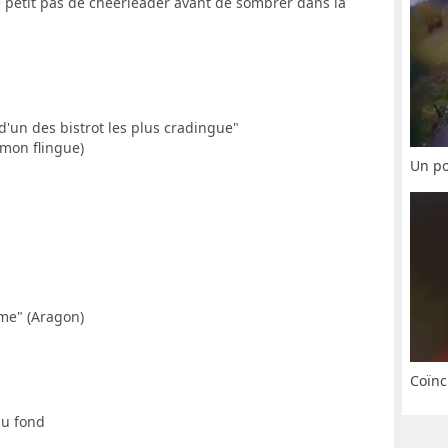
le petit pas de cheerleader avant de sombrer dans la
d'un des bistrot les plus cradingue"
 mon flingue)
Un po
mme" (Aragon)
Coïnc
au fond