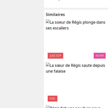
Similaires
JLBCSDP
NSFW
FAIL