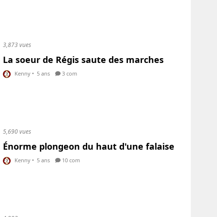
3,873 vues
La soeur de Régis saute des marches
Kenny
•
5 ans
3 com
5,690 vues
Énorme plongeon du haut d'une falaise
Kenny
•
5 ans
10 com