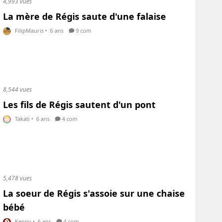
4,993 vues
La mère de Régis saute d'une falaise
FilipMauris
•
6 ans
9 com
8,544 vues
Les fils de Régis sautent d'un pont
Takati
•
6 ans
4 com
5,478 vues
La soeur de Régis s'assoie sur une chaise
bébé
Kenny
•
6 ans
4 com