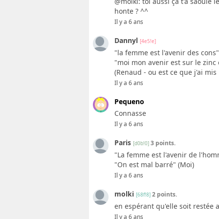
@molki: toi aussi ça t'a saoulé 
honte ? ^^
Il y a 6 ans
Dannyl
[4e5!e]
"la femme est l'avenir des cons"
"moi mon avenir est sur le zinc 
(Renaud - ou est ce que j'ai mis
Il y a 6 ans
Pequeno
Connasse
Il y a 6 ans
Paris
3 points.
[d0b!0]
"La femme est l'avenir de l'ho
"On est mal barré" (Moi)
Il y a 6 ans
molki
2 points.
[68f!8]
en espérant qu'elle soit restée 
Il y a 6 ans