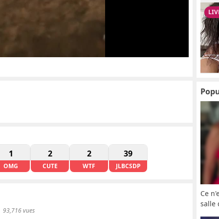
Popu
1
2
2
39
OMG
CUTE
WTF
JLBCSDP
Ce n'
salle
93,716 vues