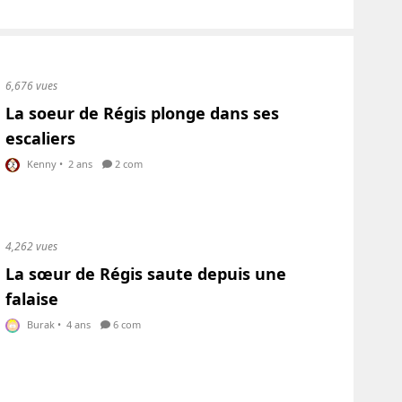
6,676 vues
La soeur de Régis plonge dans ses
escaliers
Kenny
•
2 ans
2 com
4,262 vues
La sœur de Régis saute depuis une
falaise
Burak
•
4 ans
6 com