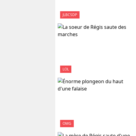
JLBCSDP
LOL
OMG