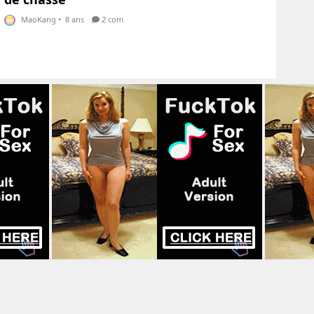
MaoKang
•
8 ans
2 com