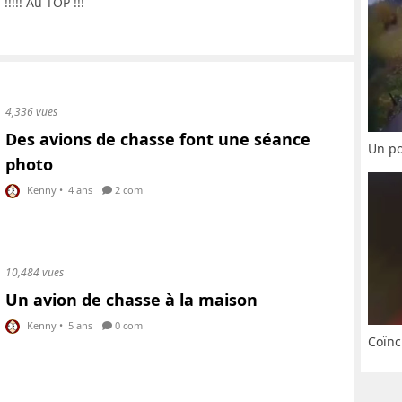
!!!! Au TOP !!!
4,336 vues
Des avions de chasse font une séance
Un po
photo
Kenny
•
4 ans
2 com
10,484 vues
Un avion de chasse à la maison
Kenny
•
5 ans
0 com
Coïnc