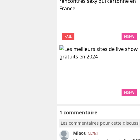
FAIL
NSFW
NSFW
1 commentaire
Les commentaires pour cette discuss
Miaou
[dc7!c]