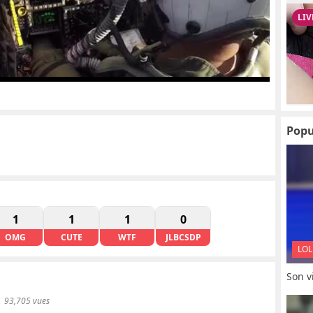
Popu
1
1
1
0
OMG
CUTE
WTF
JLBCSDP
LOL
Son vi
93,705 vues