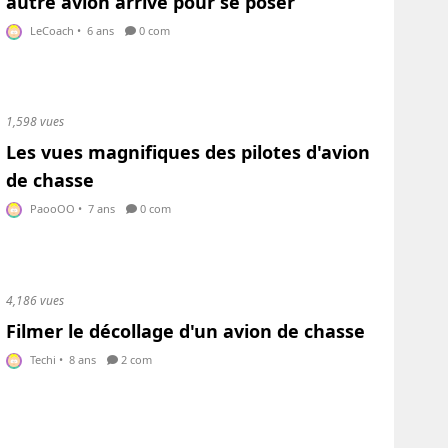
autre avion arrive pour se poser
LeCoach
•
6 ans
0 com
1,598 vues
Les vues magnifiques des pilotes d'avion
de chasse
PaooOO
•
7 ans
0 com
4,186 vues
Filmer le décollage d'un avion de chasse
Techi
•
8 ans
2 com