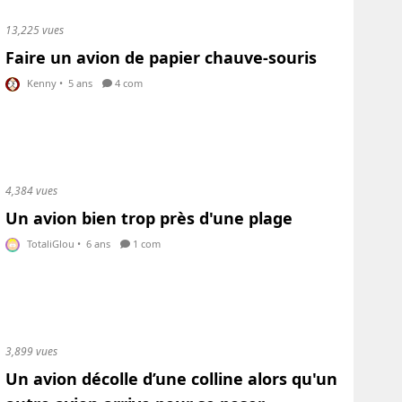
13,225 vues
Faire un avion de papier chauve-souris
Kenny
•
5 ans
4 com
4,384 vues
Un avion bien trop près d'une plage
TotaliGlou
•
6 ans
1 com
3,899 vues
Un avion décolle d’une colline alors qu'un