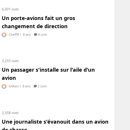
6,001 vues
Un porte-avions fait un gros
changement de direction
Cheffff
•
8 ans
8 com
3,255 vues
Un passager s'installe sur l'aile d'un
avion
lolAsin
•
8 ans
2 com
3,508 vues
Une journaliste s'évanouit dans un avion
de chasse