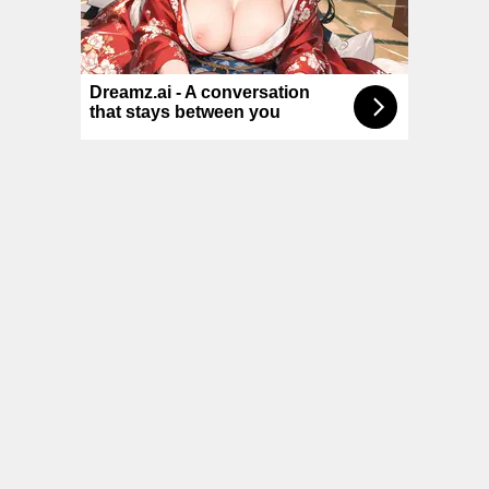
© NoKenny.com 2006/2026
Conditions d'utilisation
•
A propos
•
Contact