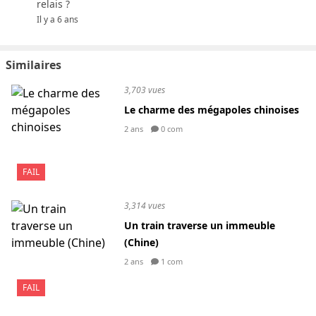
relais ?
Il y a 6 ans
Similaires
3,703 vues
Le charme des mégapoles chinoises
2 ans
0 com
FAIL
3,314 vues
Un train traverse un immeuble
(Chine)
2 ans
1 com
FAIL