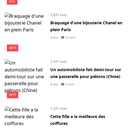
LOL
3,843 vues
Braquage d'une bijouterie Chanel en
plein Paris
4 ans
12 com
WTF
3,897 vues
Un automobiliste fait demi-tour sur
une passerelle pour piétons (Chine)
4 ans
3 com
WTF
7,241 vues
Cette fille a la meilleure des
coiffures