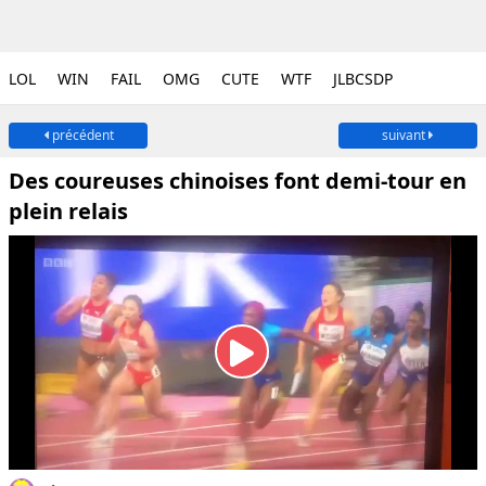
LOL
WIN
FAIL
OMG
CUTE
WTF
JLBCSDP
précédent
suivant
Des coureuses chinoises font demi-tour en
plein relais