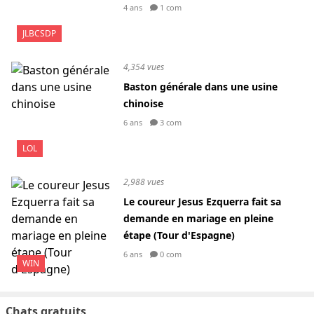
4 ans
1 com
JLBCSDP
4,354 vues
Baston générale dans une usine
chinoise
6 ans
3 com
LOL
2,988 vues
Le coureur Jesus Ezquerra fait sa
demande en mariage en pleine
étape (Tour d'Espagne)
6 ans
0 com
WIN
Chats gratuits