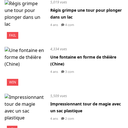
5,019 vues
Régis grimpe une tour pour plonger
dans un lac
4 ans
4 com
FAIL
4,334 vues
Une fontaine en forme de théière
(Chine)
4 ans
3 com
WIN
5,509 vues
Impressionnant tour de magie avec
un sac plastique
4 ans
2 com