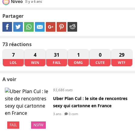
Niveo
Il y a 6 ans
Partager
73
réactions
7
4
31
1
0
29
LOL
WIN
FAIL
OMG
CUTE
WTF
A voir
93,686 vues
Uber Plan Cul : le site de rencontres
sexy qui cartonne en France
3 ans
0 com
FAIL
NSFW