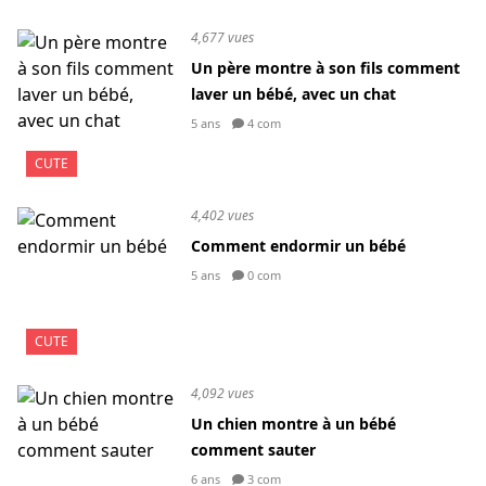
4,677 vues
Un père montre à son fils comment
laver un bébé, avec un chat
5 ans
4 com
CUTE
4,402 vues
Comment endormir un bébé
5 ans
0 com
CUTE
4,092 vues
Un chien montre à un bébé
comment sauter
6 ans
3 com