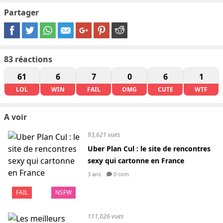
Partager
83
réactions
61
6
7
0
6
1
LOL
WIN
FAIL
OMG
CUTE
WTF
A voir
93,621 vues
Uber Plan Cul : le site de rencontres
sexy qui cartonne en France
3 ans
0 com
FAIL
NSFW
111,026 vues