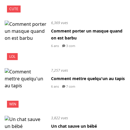
CUTE
6,369 vues
Comment porter un masque quand
on est barbu
6 ans
3 com
LOL
7,257 vues
Comment mettre quelqu'un au tapis
6 ans
7 com
WIN
3,822 vues
Un chat sauve un bébé