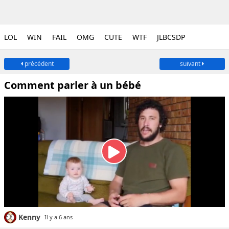
LOL
WIN
FAIL
OMG
CUTE
WTF
JLBCSDP
précédent
suivant
Comment parler à un bébé
Kenny
Il y a 6 ans