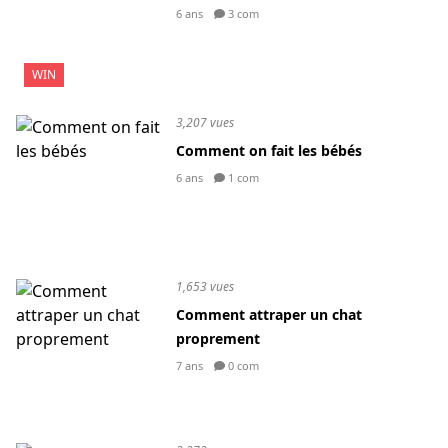
6 ans
3 com
WIN
3,207 vues
Comment on fait les bébés
6 ans
1 com
1,653 vues
Comment attraper un chat
proprement
7 ans
0 com