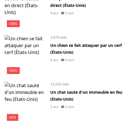
direct (États-Unis)
4 ans
3 com
OMG
3,416 vues
Un chien se fait attaquer par un cerf
(États-Unis)
4 ans
0 com
OMG
15,556 vues
Un chat saute d'un immeuble en feu
(Etats-Unis)
5 ans
3 com
WIN