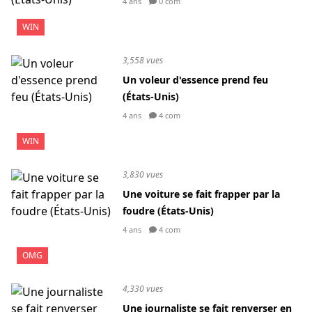
4 ans
0 com
WIN
3,558 vues
Un voleur d'essence prend feu
(États-Unis)
4 ans
4 com
WIN
3,830 vues
Une voiture se fait frapper par la
foudre (États-Unis)
4 ans
4 com
OMG
4,330 vues
Une journaliste se fait renverser en