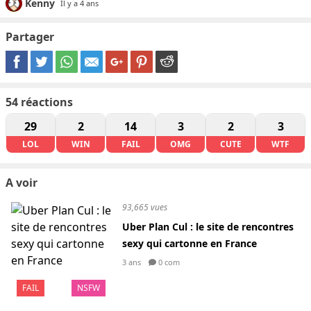
Kenny
Il y a 4 ans
Partager
54
réactions
29
2
14
3
2
3
LOL
WIN
FAIL
OMG
CUTE
WTF
A voir
93,665 vues
Uber Plan Cul : le site de rencontres
sexy qui cartonne en France
3 ans
0 com
FAIL
NSFW