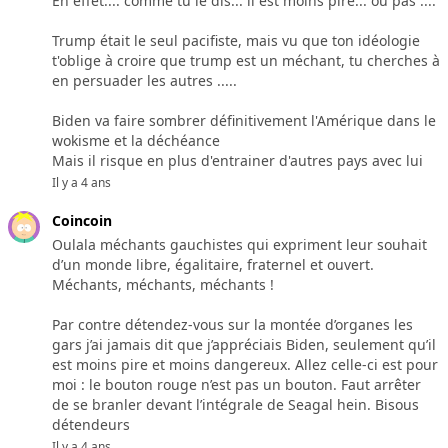
En effet.... comme tu le dis... il est moins pire... ou pas ....
Trump était le seul pacifiste, mais vu que ton idéologie
t'oblige à croire que trump est un méchant, tu cherches à
en persuader les autres .....
Biden va faire sombrer définitivement l'Amérique dans le
wokisme et la déchéance
Mais il risque en plus d'entrainer d'autres pays avec lui
Il y a 4 ans
Coincoin
Oulala méchants gauchistes qui expriment leur souhait
d’un monde libre, égalitaire, fraternel et ouvert.
Méchants, méchants, méchants !
Par contre détendez-vous sur la montée d’organes les
gars j’ai jamais dit que j’appréciais Biden, seulement qu’il
est moins pire et moins dangereux. Allez celle-ci est pour
moi : le bouton rouge n’est pas un bouton. Faut arrêter
de se branler devant l’intégrale de Seagal hein. Bisous
détendeurs
Il y a 4 ans