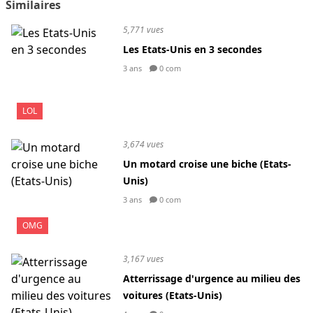
Similaires
5,771 vues
Les Etats-Unis en 3 secondes
3 ans
0 com
LOL
3,674 vues
Un motard croise une biche (Etats-
Unis)
3 ans
0 com
OMG
3,167 vues
Atterrissage d'urgence au milieu des
voitures (Etats-Unis)