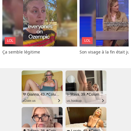
LOL
LOL
Ça semble légitime
Son visage à la fin était ju