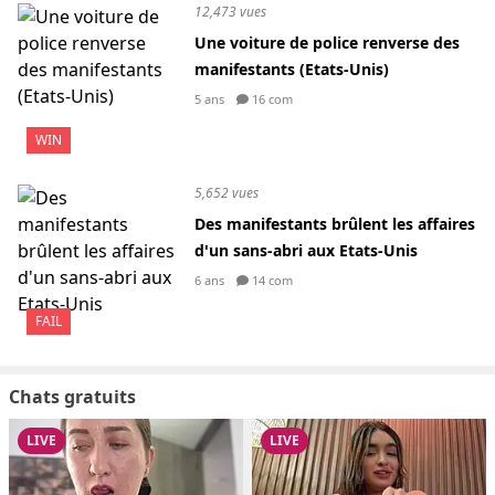
12,473 vues
Une voiture de police renverse des
manifestants (Etats-Unis)
5 ans
16 com
WIN
5,652 vues
Des manifestants brûlent les affaires
d'un sans-abri aux Etats-Unis
6 ans
14 com
FAIL
Chats gratuits