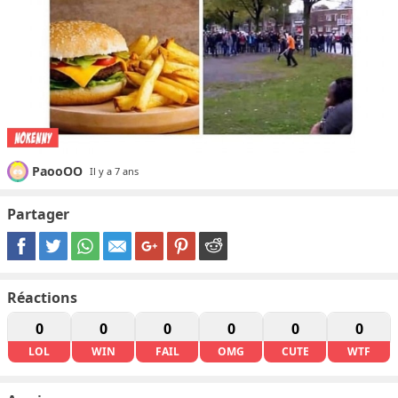
PaooOO
Il y a 7 ans
Partager
Réactions
0
0
0
0
0
0
LOL
WIN
FAIL
OMG
CUTE
WTF