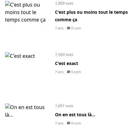
1,899 vues
C'est plus ou moins tout le temps
comme ça
7 ans
0 com
1,560 vues
C'est exact
7 ans
0 com
1,691 vues
On en est tous là...
7 ans
0 com