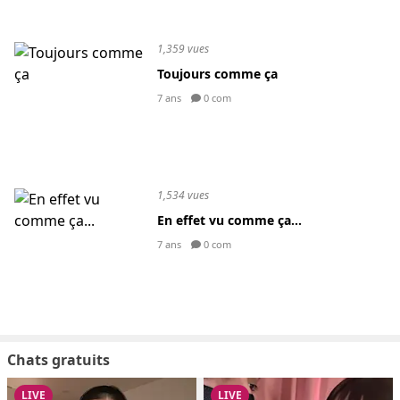
1,359 vues
Toujours comme ça
7 ans
0 com
1,534 vues
En effet vu comme ça...
7 ans
0 com
Chats gratuits