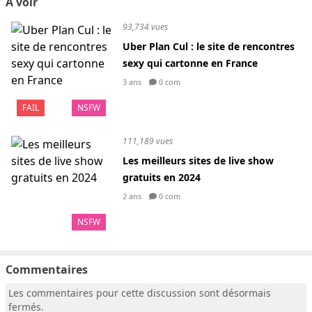
A voir
93,734 vues
Uber Plan Cul : le site de rencontres
sexy qui cartonne en France
3 ans
0 com
FAIL
NSFW
111,189 vues
Les meilleurs sites de live show
gratuits en 2024
2 ans
0 com
NSFW
Commentaires
Les commentaires pour cette discussion sont désormais
fermés.