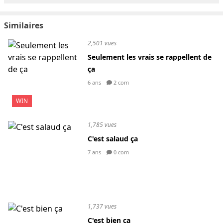
Similaires
2,501 vues
Seulement les vrais se rappellent de
ça
6 ans
2 com
WIN
1,785 vues
C'est salaud ça
7 ans
0 com
1,737 vues
C'est bien ça