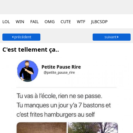
LOL
WIN
FAIL
OMG
CUTE
WTF
JLBCSDP
précédent
suivant
C'est tellement ça..