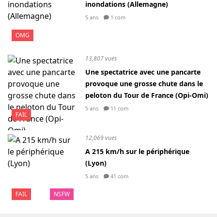
inondations (Allemagne)
5 ans
1 com
OMG
13,807 vues
Une spectatrice avec une pancarte
provoque une grosse chute dans le
peloton du Tour de France (Opi-Omi)
5 ans
11 com
FAIL
12,069 vues
A 215 km/h sur le périphérique
(Lyon)
5 ans
41 com
FAIL
NSFW