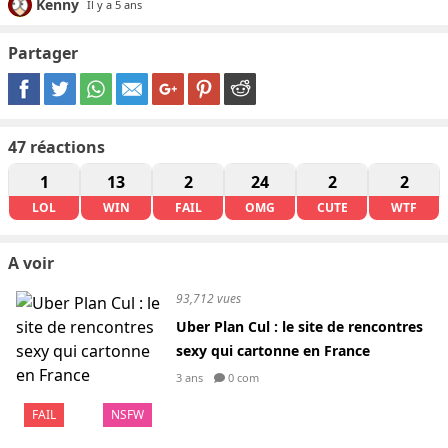
Kenny
Il y a 5 ans
Partager
47
réactions
1
13
2
24
2
2
LOL
WIN
FAIL
OMG
CUTE
WTF
A voir
93,712 vues
Uber Plan Cul : le site de rencontres
sexy qui cartonne en France
3 ans
0 com
FAIL
NSFW