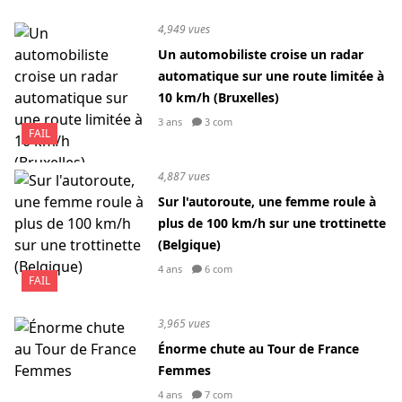
4,949 vues
Un automobiliste croise un radar
automatique sur une route limitée à
10 km/h (Bruxelles)
3 ans
3 com
FAIL
4,887 vues
Sur l'autoroute, une femme roule à
plus de 100 km/h sur une trottinette
(Belgique)
4 ans
6 com
FAIL
3,965 vues
Énorme chute au Tour de France
Femmes
4 ans
7 com