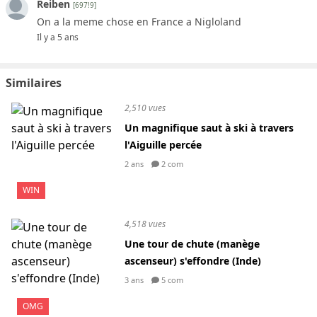
Reiben
[697!9]
On a la meme chose en France a Nigloland
Il y a 5 ans
Similaires
2,510 vues
Un magnifique saut à ski à travers
l'Aiguille percée
2 ans
2 com
WIN
4,518 vues
Une tour de chute (manège
ascenseur) s'effondre (Inde)
3 ans
5 com
OMG