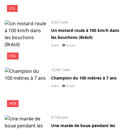
LOL
5,031 vues
Un motard roule à 100 km/h dans
les bouchons (Brésil)
4 ans
4 com
FAIL
13,061 vues
Champion du 100 mètres à 7 ans
4 ans
3 com
WIN
9,736 vues
Une marée de boue pendant les