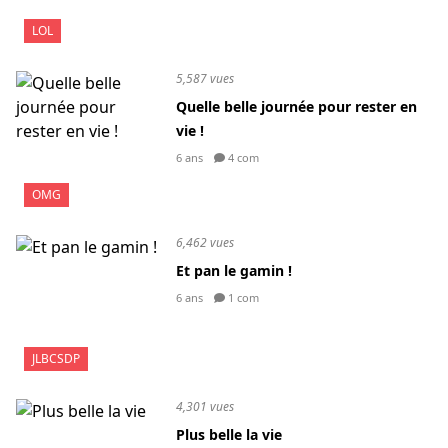
LOL
5,587 vues
Quelle belle journée pour rester en
vie !
6 ans
4 com
OMG
6,462 vues
Et pan le gamin !
6 ans
1 com
JLBCSDP
4,301 vues
Plus belle la vie