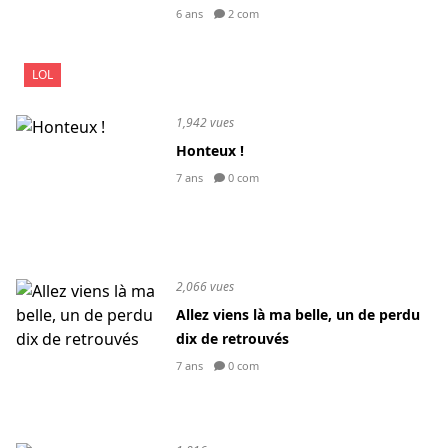
6 ans
2 com
LOL
1,942 vues
Honteux !
7 ans
0 com
2,066 vues
Allez viens là ma belle, un de perdu
dix de retrouvés
7 ans
0 com