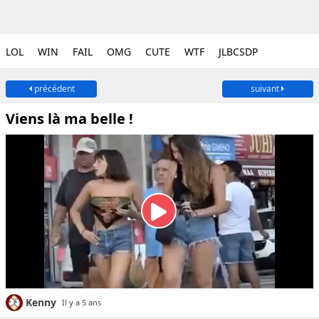
LOL
WIN
FAIL
OMG
CUTE
WTF
JLBCSDP
précédent
suivant
Viens là ma belle !
Kenny
Il y a 5 ans