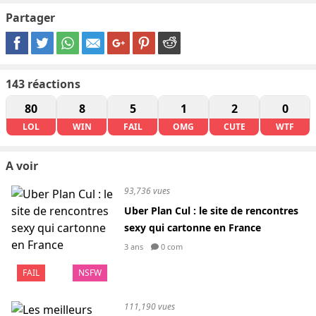
Partager
143
réactions
80
8
5
1
2
0
LOL
WIN
FAIL
OMG
CUTE
WTF
A voir
93,736 vues
Uber Plan Cul : le site de rencontres
sexy qui cartonne en France
3 ans
0 com
FAIL
NSFW
111,190 vues