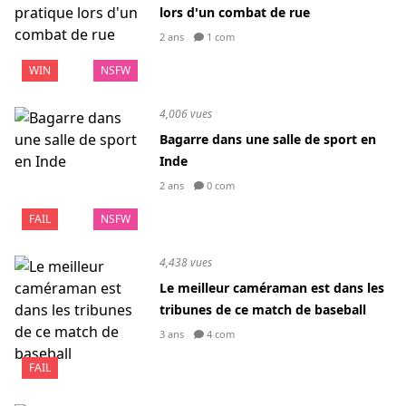
lors d'un combat de rue
2 ans
1 com
WIN
NSFW
4,006 vues
Bagarre dans une salle de sport en
Inde
2 ans
0 com
FAIL
NSFW
4,438 vues
Le meilleur caméraman est dans les
tribunes de ce match de baseball
3 ans
4 com
FAIL