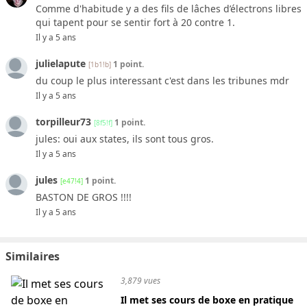
Comme d'habitude y a des fils de lâches d’électrons libres
qui tapent pour se sentir fort à 20 contre 1.
Il y a 5 ans
julielapute
1 point.
[1b1!b]
du coup le plus interessant c'est dans les tribunes mdr
Il y a 5 ans
torpilleur73
1 point.
[8f5!f]
jules: oui aux states, ils sont tous gros.
Il y a 5 ans
jules
1 point.
[e47!4]
BASTON DE GROS !!!!
Il y a 5 ans
Similaires
3,879 vues
Il met ses cours de boxe en pratique