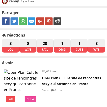
Kenny
Il y a 5 ans
Partager
46
réactions
3
0
28
1
1
8
LOL
WIN
FAIL
OMG
CUTE
WTF
A voir
93,682 vues
Uber Plan Cul : le site de rencontres
sexy qui cartonne en France
3 ans
0 com
FAIL
NSFW