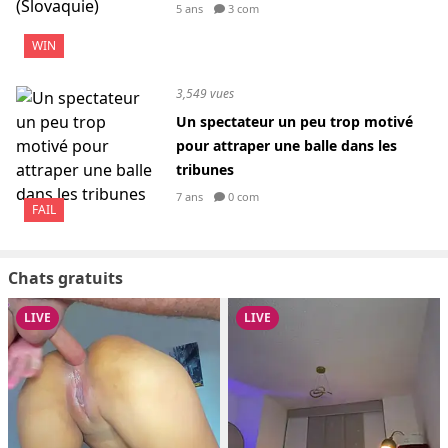
5 ans
3 com
WIN
3,549 vues
Un spectateur un peu trop motivé
pour attraper une balle dans les
tribunes
7 ans
0 com
FAIL
Chats gratuits