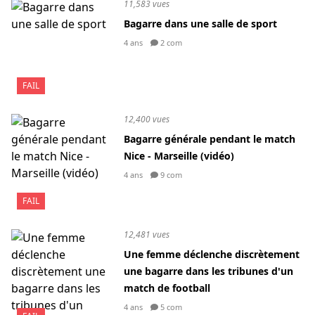
11,583 vues
Bagarre dans une salle de sport
4 ans
2 com
FAIL
12,400 vues
Bagarre générale pendant le match
Nice - Marseille (vidéo)
4 ans
9 com
FAIL
12,481 vues
Une femme déclenche discrètement
une bagarre dans les tribunes d'un
match de football
4 ans
5 com