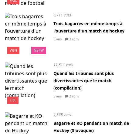
FAIL
8,711 vues
Trois bagarres en même temps à
l'ouverture d'un match de hockey
5 ans
3 com
WIN
NSFW
11,611 vues
Quand les tribunes sont plus
divertissantes que le match
(compilation)
5 ans
2 com
LOL
4,868 vues
Bagarre et KO pendant un match de
Hockey (Slovaquie)