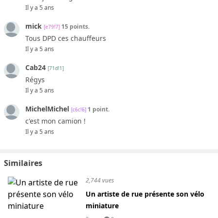
Il y a 5 ans
mick
15 points.
[e79!7]
Tous DPD ces chauffeurs
Il y a 5 ans
Cab24
[71d!1]
Régys
Il y a 5 ans
MichelMichel
1 point.
[c6c!6]
c'est mon camion !
Il y a 5 ans
Similaires
2,744 vues
Un artiste de rue présente son vélo
miniature