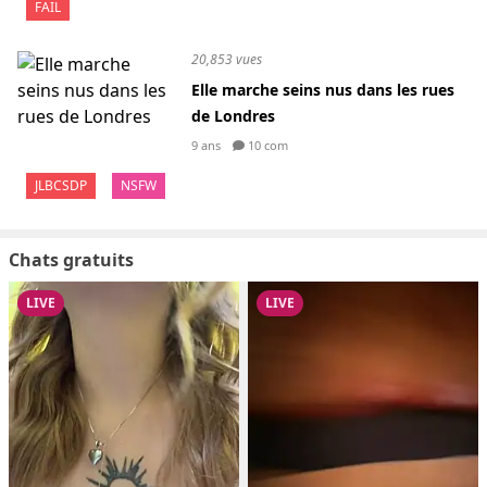
FAIL
20,853 vues
Elle marche seins nus dans les rues
de Londres
9 ans
10 com
JLBCSDP
NSFW
Chats gratuits