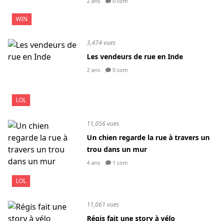
2 ans
0 com
WIN
3,474 vues
Les vendeurs de rue en Inde
2 ans
0 com
LOL
11,056 vues
Un chien regarde la rue à travers un
trou dans un mur
4 ans
1 com
LOL
11,061 vues
Régis fait une story à vélo