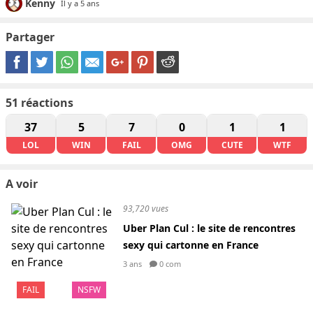
Kenny
Il y a 5 ans
Partager
51
réactions
37
5
7
0
1
1
LOL
WIN
FAIL
OMG
CUTE
WTF
A voir
93,720 vues
Uber Plan Cul : le site de rencontres
sexy qui cartonne en France
3 ans
0 com
FAIL
NSFW