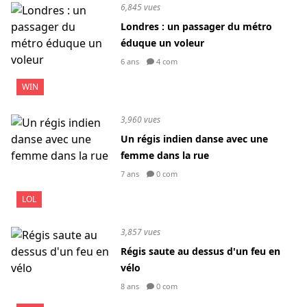
6,845 vues
Londres : un passager du métro
éduque un voleur
6 ans
4 com
WIN
3,960 vues
Un régis indien danse avec une
femme dans la rue
7 ans
0 com
LOL
3,857 vues
Régis saute au dessus d'un feu en
vélo
8 ans
0 com