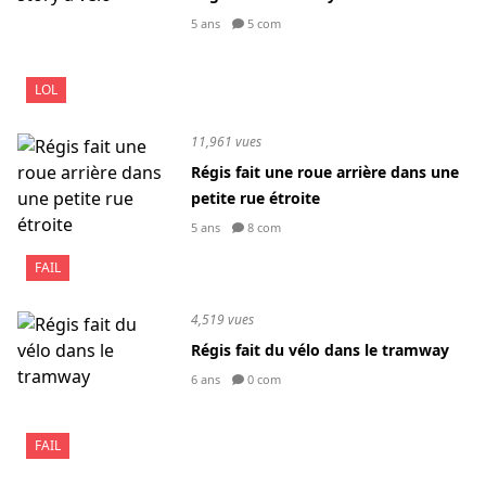
5 ans
5 com
LOL
11,961 vues
Régis fait une roue arrière dans une
petite rue étroite
5 ans
8 com
FAIL
4,519 vues
Régis fait du vélo dans le tramway
6 ans
0 com
FAIL