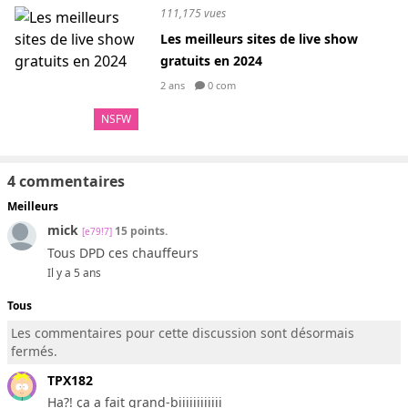
111,175 vues
Les meilleurs sites de live show
gratuits en 2024
2 ans
0 com
NSFW
4 commentaires
Meilleurs
mick
15 points.
[e79!7]
Tous DPD ces chauffeurs
Il y a 5 ans
Tous
Les commentaires pour cette discussion sont désormais
fermés.
TPX182
Ha?! ça a fait grand-biiiiiiiiiiii