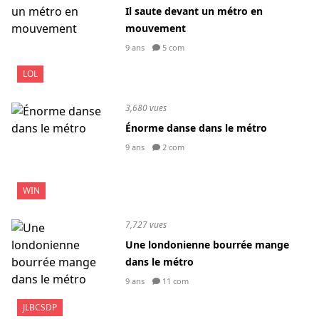
Il saute devant un métro en
mouvement
9 ans
5 com
LOL
3,680 vues
Énorme danse dans le métro
9 ans
2 com
WIN
7,727 vues
Une londonienne bourrée mange
dans le métro
9 ans
11 com
JLBCSDP