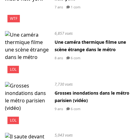
7 ans
1 com
WTF
6,857 vues
Une caméra thermique filme une
scène étrange dans le métro
8 ans
6 com
LOL
7,730 vues
Grosses inondations dans le métro
parisien (vidéo)
9 ans
6 com
LOL
5,043 vues