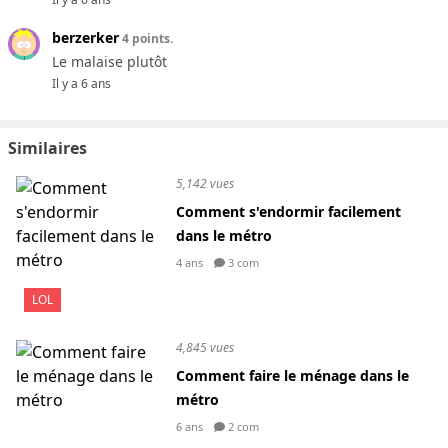
berzerker
4 points.
Le malaise plutôt
Il y a 6 ans
Similaires
5,142 vues
Comment s'endormir facilement
dans le métro
4 ans
3 com
LOL
4,845 vues
Comment faire le ménage dans le
métro
6 ans
2 com