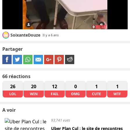
SoixanteDouze
Il y a 6 ans
Partager
66
réactions
26
20
12
0
1
1
LOL
WIN
FAIL
OMG
CUTE
WTF
A voir
93,741 vues
Uber Plan Cul : le site de rencontres