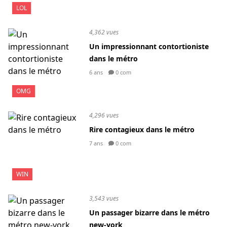
LOL
4,362 vues
Un impressionnant contortioniste
dans le métro
6 ans
0 com
OMG
4,296 vues
Rire contagieux dans le métro
7 ans
0 com
WIN
3,543 vues
Un passager bizarre dans le métro
new-york