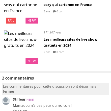
sexy qui cartonne en France
3 ans
0 com
FAIL
NSFW
111,207 vues
Les meilleurs sites de live show
gratuits en 2024
2 ans
0 com
NSFW
2 commentaires
Les commentaires pour cette discussion sont désormais
fermés.
Stifleur
[45f!5]
Mamadou n'a pas peur du ridicule !
Il y a 6 ans