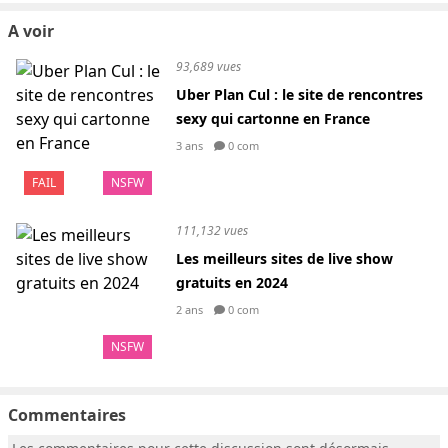
A voir
93,689 vues
Uber Plan Cul : le site de rencontres
sexy qui cartonne en France
3 ans
0 com
FAIL
NSFW
111,132 vues
Les meilleurs sites de live show
gratuits en 2024
2 ans
0 com
NSFW
Commentaires