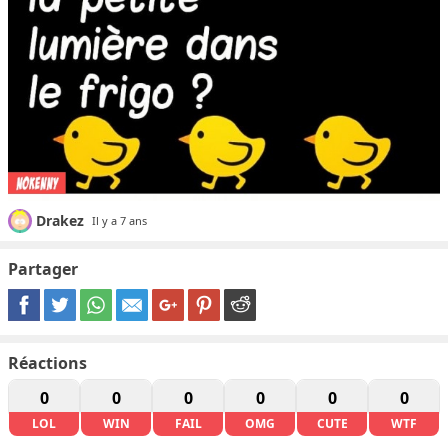
Drakez
Il y a 7 ans
Partager
Réactions
0
0
0
0
0
0
LOL
WIN
FAIL
OMG
CUTE
WTF