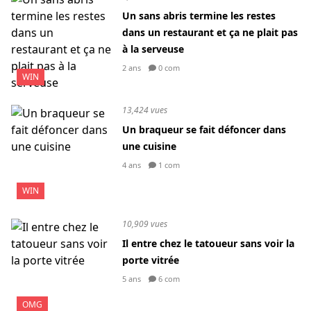
Un sans abris termine les restes
dans un restaurant et ça ne plait pas
à la serveuse
2 ans
0 com
WIN
13,424 vues
Un braqueur se fait défoncer dans
une cuisine
4 ans
1 com
WIN
10,909 vues
Il entre chez le tatoueur sans voir la
porte vitrée
5 ans
6 com
OMG