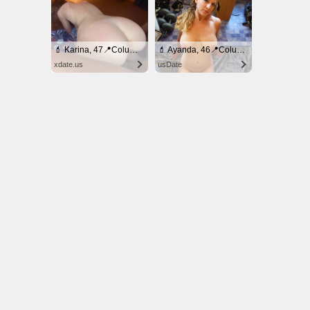
© NoKenny.com 2006/2026
Conditions d'utilisation
•
A propos
•
Contact