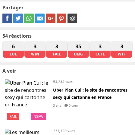
Partager
54
réactions
6
3
3
35
3
3
LOL
WIN
FAIL
OMG
CUTE
WTF
A voir
93,735 vues
Uber Plan Cul : le site de rencontres
sexy qui cartonne en France
3 ans
0 com
FAIL
NSFW
111,190 vues