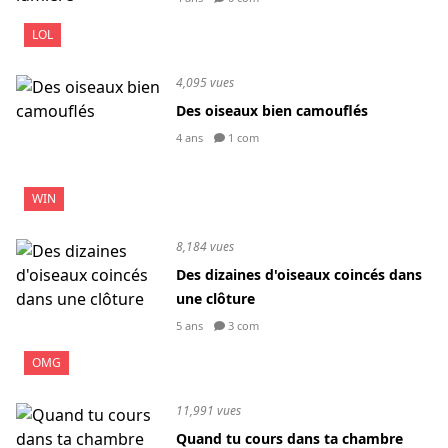
LOL
4,095 vues
Des oiseaux bien camouflés
4 ans
1 com
WIN
8,184 vues
Des dizaines d'oiseaux coincés dans
une clôture
5 ans
3 com
OMG
11,991 vues
Quand tu cours dans ta chambre