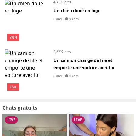
4,151 vues
Un chien doué en luge
6 ans
0 com
WIN
3,666 vues
Un camion change de file et
emporte une voiture avec lui
6 ans
0 com
FAIL
Chats gratuits