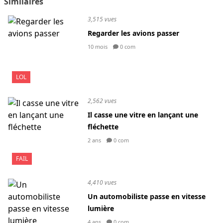
Similaires
3,515 vues
Regarder les avions passer
10 mois
0 com
LOL
2,562 vues
Il casse une vitre en lançant une
fléchette
2 ans
0 com
FAIL
4,410 vues
Un automobiliste passe en vitesse
lumière
4 ans
0 com