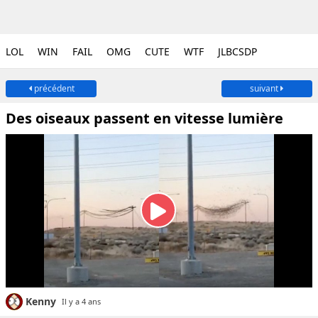
LOL
WIN
FAIL
OMG
CUTE
WTF
JLBCSDP
précédent
suivant
Des oiseaux passent en vitesse lumière
Kenny
Il y a 4 ans