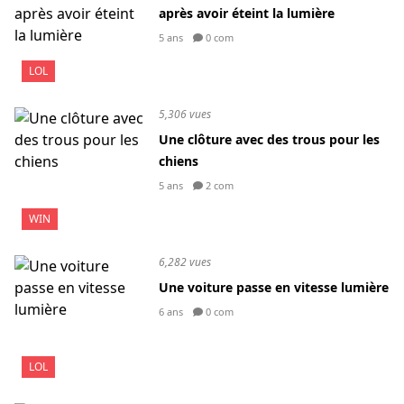
après avoir éteint la lumière
5 ans
0 com
LOL
5,306 vues
Une clôture avec des trous pour les
chiens
5 ans
2 com
WIN
6,282 vues
Une voiture passe en vitesse lumière
6 ans
0 com
LOL