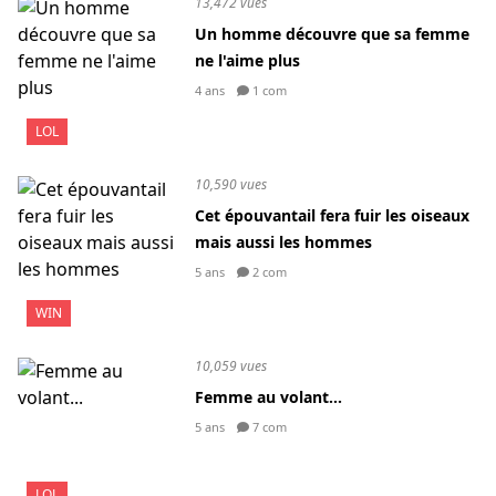
13,472 vues
Un homme découvre que sa femme
ne l'aime plus
4 ans
1 com
LOL
10,590 vues
Cet épouvantail fera fuir les oiseaux
mais aussi les hommes
5 ans
2 com
WIN
10,059 vues
Femme au volant...
5 ans
7 com
LOL