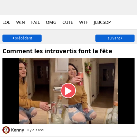
LOL
WIN
FAIL
OMG
CUTE
WTF
JLBCSDP
précédent
suivant
Comment les introvertis font la fête
Kenny
Il y a 3 ans