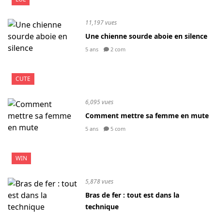
11,197 vues
Une chienne sourde aboie en silence
5 ans
2 com
CUTE
6,095 vues
Comment mettre sa femme en mute
5 ans
5 com
WIN
5,878 vues
Bras de fer : tout est dans la
technique