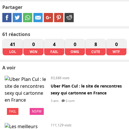
Partager
61
réactions
41
0
4
0
8
0
LOL
WIN
FAIL
OMG
CUTE
WTF
A voir
93,686 vues
Uber Plan Cul : le site de rencontres
sexy qui cartonne en France
3 ans
0 com
FAIL
NSFW
111,129 vues