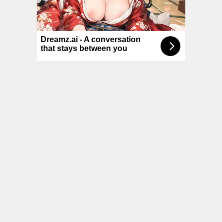
© NoKenny.com 2006/2026
Conditions d'utilisation
•
A propos
•
Contact