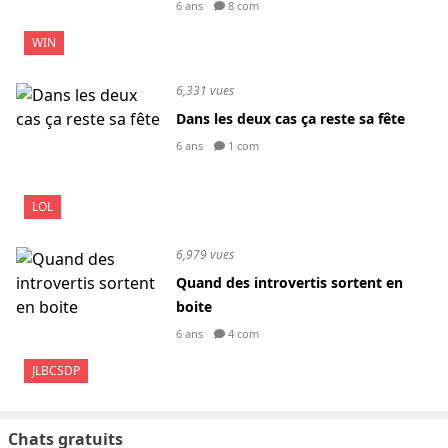
6 ans
8 com
WIN
6,331 vues
Dans les deux cas ça reste sa fête
6 ans
1 com
LOL
6,979 vues
Quand des introvertis sortent en
boite
6 ans
4 com
JLBCSDP
Chats gratuits