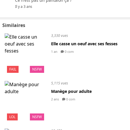
Ce n'est pas un pantalon ça ?
Il y a 3 ans
Similaires
3,330 vues
Elle casse un oeuf avec ses fesses
1 an
0 com
FAIL
NSFW
5,115 vues
Manège pour adulte
2 ans
0 com
LOL
NSFW