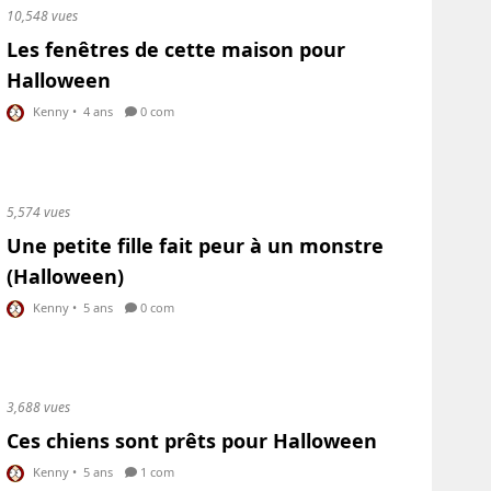
10,548 vues
Les fenêtres de cette maison pour
Halloween
Kenny
•
4 ans
0 com
5,574 vues
Une petite fille fait peur à un monstre
(Halloween)
Kenny
•
5 ans
0 com
3,688 vues
Ces chiens sont prêts pour Halloween
Kenny
•
5 ans
1 com