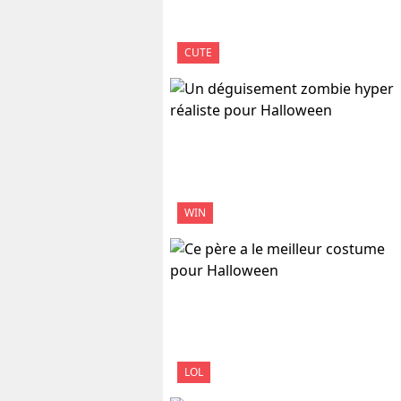
CUTE
WIN
LOL