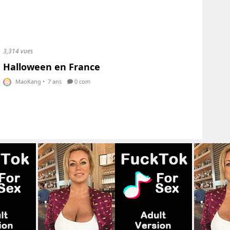
3,314 vues
Halloween en France
MaoKang
•
7 ans
0 com