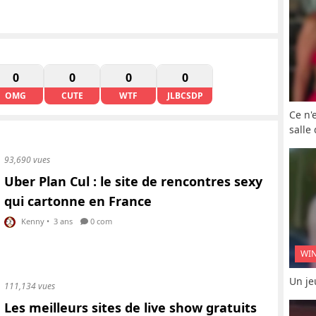
0
0
0
0
OMG
CUTE
WTF
JLBCSDP
Ce n'
salle
93,690 vues
Uber Plan Cul : le site de rencontres sexy
qui cartonne en France
Kenny
•
3 ans
0 com
WI
Un je
111,134 vues
Les meilleurs sites de live show gratuits