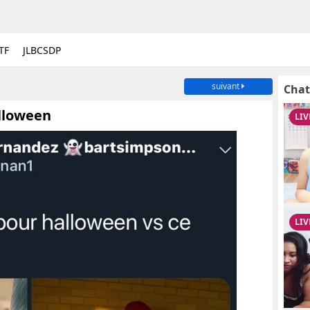
TF
JLBCSDP
suivant
Chat
alloween