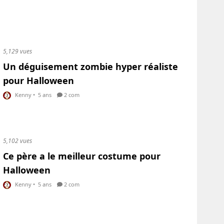
5,129 vues
Un déguisement zombie hyper réaliste
pour Halloween
Kenny
•
5 ans
2 com
5,102 vues
Ce père a le meilleur costume pour
Halloween
Kenny
•
5 ans
2 com