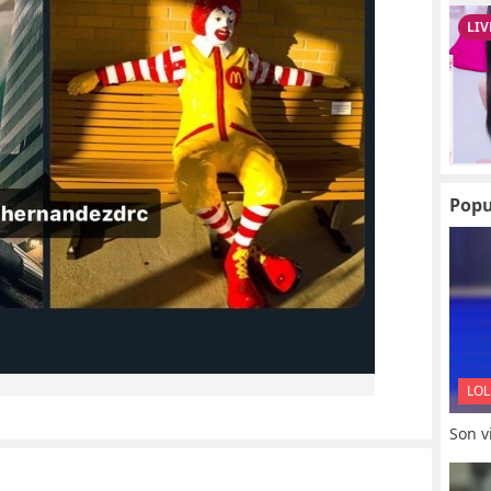
Popu
LOL
Son vi