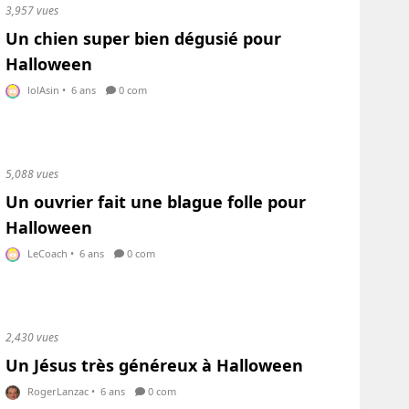
3,957 vues
Un chien super bien dégusié pour
Halloween
lolAsin
•
6 ans
0 com
5,088 vues
Un ouvrier fait une blague folle pour
Halloween
LeCoach
•
6 ans
0 com
2,430 vues
Un Jésus très généreux à Halloween
RogerLanzac
•
6 ans
0 com