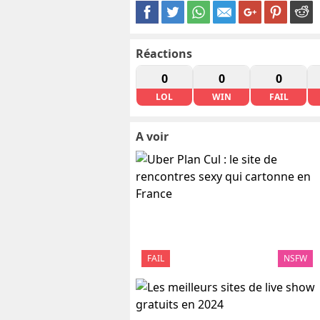
Réactions
0
0
0
LOL
WIN
FAIL
A voir
FAIL
NSFW