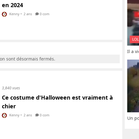
en 2024
Kenny
•
2 ans
0 com
LOL
Il a 
ion sont désormais fermés.
3,840 vues
Ce costume d'Halloween est vraiment à
chier
Kenny
•
2 ans
0 com
Un po