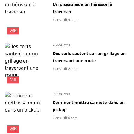
Un oiseau aide un hérisson à
traverser
6 ans
4 com
WIN
4,224 vues
Des cerfs sautent sur un grillage en
traversant une route
6 ans
2 com
FAIL
3,430 vues
Comment mettre sa moto dans un
pickup
6 ans
0 com
WIN