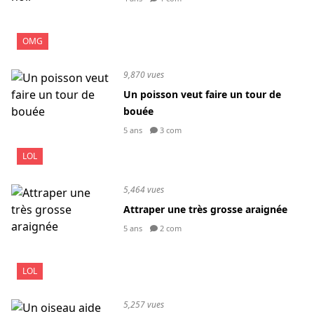
OMG
9,870 vues
Un poisson veut faire un tour de
bouée
5 ans
3 com
LOL
5,464 vues
Attraper une très grosse araignée
5 ans
2 com
LOL
5,257 vues