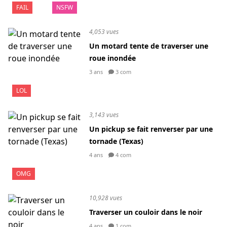
FAIL
NSFW
4,053 vues
Un motard tente de traverser une
roue inondée
3 ans
3 com
LOL
3,143 vues
Un pickup se fait renverser par une
tornade (Texas)
4 ans
4 com
OMG
10,928 vues
Traverser un couloir dans le noir
4 ans
1 com