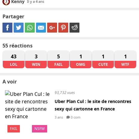
Kenny
Il y a 4 ans
Partager
55
réactions
43
3
5
1
1
1
LOL
WIN
FAIL
OMG
CUTE
WTF
A voir
93,732 vues
Uber Plan Cul : le site de rencontres
sexy qui cartonne en France
3 ans
0 com
FAIL
NSFW