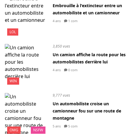
Embrouille à l'extincteur entre un
automobiliste et un camionneur
4 ans
1 com
LOL
3,850 vues
Un camion affiche la route pour les
automobilistes derrière lui
4 ans
0 com
WIN
9,777 vues
Un automobiliste croise un
camionneur fou sur une route de
montagne
5 ans
5 com
OMG
NSFW