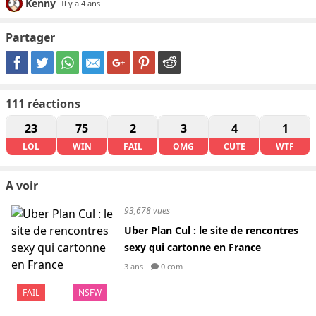
Kenny
Il y a 4 ans
Partager
111
réactions
23
75
2
3
4
1
LOL
WIN
FAIL
OMG
CUTE
WTF
A voir
93,678 vues
Uber Plan Cul : le site de rencontres
sexy qui cartonne en France
3 ans
0 com
FAIL
NSFW