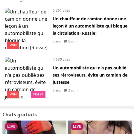
5,261 vues
Un chauffeur de camion donne une
leçon à un automobiliste qui bloque
la circulation (Russie)
5 ans
5 com
WIN
4,630 vues
Un automobiliste qui n'a pas oublié
ses rétroviseurs, évite un camion de
justesse
6 ans
2 com
WIN
NSFW
Chats gratuits