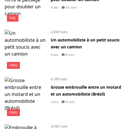
4 ans
10 com
FAIL
3,849 vues
Un automobiliste à un petit soucis
avec un camion
4 ans
8 com
OMG
4,380 vues
Grosse embrouille entre un motard
et un automobiliste (Brésil)
4 ans
4 com
OMG
4,082 vues