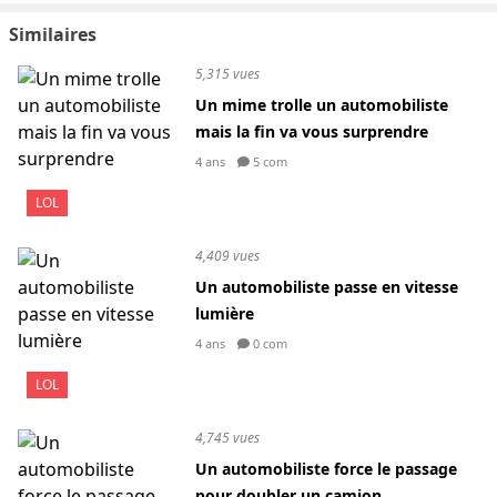
Similaires
5,315 vues
Un mime trolle un automobiliste
mais la fin va vous surprendre
4 ans
5 com
LOL
4,409 vues
Un automobiliste passe en vitesse
lumière
4 ans
0 com
LOL
4,745 vues
Un automobiliste force le passage
pour doubler un camion