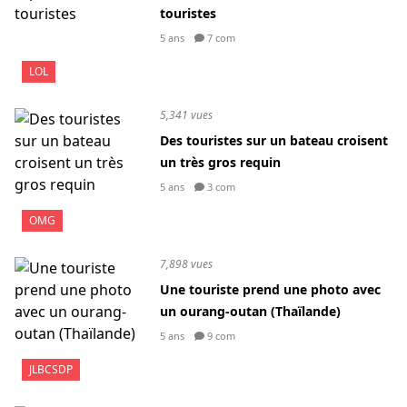
touristes
5 ans
7 com
LOL
5,341 vues
Des touristes sur un bateau croisent
un très gros requin
5 ans
3 com
OMG
7,898 vues
Une touriste prend une photo avec
un ourang-outan (Thaïlande)
5 ans
9 com
JLBCSDP