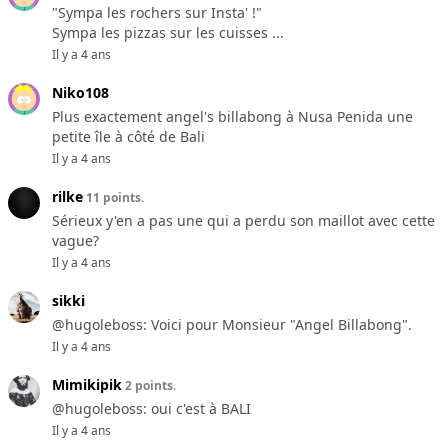
"Sympa les rochers sur Insta' !"
Sympa les pizzas sur les cuisses ...
Il y a 4 ans
Niko108
Plus exactement angel's billabong à Nusa Penida une
petite île à côté de Bali
Il y a 4 ans
rilke
11 points.
Sérieux y'en a pas une qui a perdu son maillot avec cette
vague?
Il y a 4 ans
sikki
@hugoleboss: Voici pour Monsieur "Angel Billabong".
Il y a 4 ans
Mimikipik
2 points.
@hugoleboss: oui c'est à BALI
Il y a 4 ans