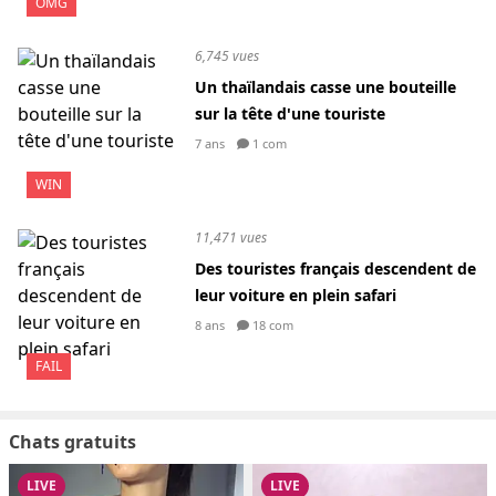
OMG
6,745 vues
Un thaïlandais casse une bouteille
sur la tête d'une touriste
7 ans
1 com
WIN
11,471 vues
Des touristes français descendent de
leur voiture en plein safari
8 ans
18 com
FAIL
Chats gratuits