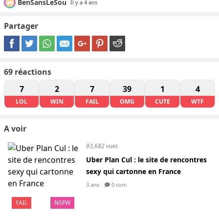
BenSansLeSou
Il y a 4 ans
Partager
69
réactions
7
2
7
39
1
4
LOL
WIN
FAIL
OMG
CUTE
WTF
A voir
93,682 vues
Uber Plan Cul : le site de rencontres
sexy qui cartonne en France
3 ans
0 com
FAIL
NSFW