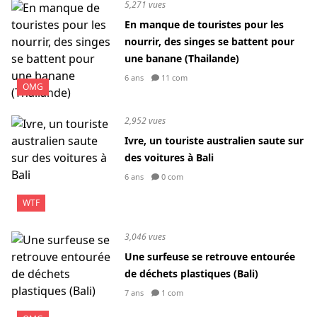
5,271 vues
En manque de touristes pour les
nourrir, des singes se battent pour
une banane (Thailande)
6 ans
11 com
OMG
2,952 vues
Ivre, un touriste australien saute sur
des voitures à Bali
6 ans
0 com
WTF
3,046 vues
Une surfeuse se retrouve entourée
de déchets plastiques (Bali)
7 ans
1 com