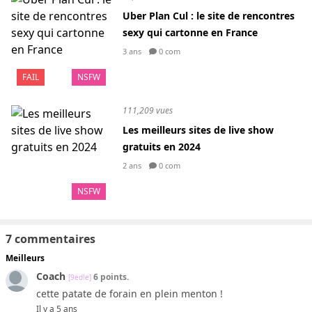
Uber Plan Cul : le site de rencontres
sexy qui cartonne en France
3 ans
0 com
FAIL
NSFW
111,209 vues
Les meilleurs sites de live show
gratuits en 2024
2 ans
0 com
NSFW
7 commentaires
Meilleurs
Coach
6 points.
[9ed!e]
cette patate de forain en plein menton !
Il y a 5 ans