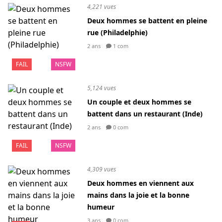
4,221 vues
Deux hommes se battent en pleine
rue (Philadelphie)
2 ans
1 com
FAIL
NSFW
5,124 vues
Un couple et deux hommes se
battent dans un restaurant (Inde)
2 ans
0 com
FAIL
NSFW
4,309 vues
Deux hommes en viennent aux
mains dans la joie et la bonne
humeur
3 ans
0 com