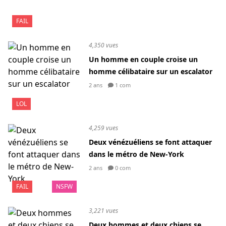
FAIL
4,350 vues
Un homme en couple croise un
homme célibataire sur un escalator
2 ans
1 com
LOL
4,259 vues
Deux vénézuéliens se font attaquer
dans le métro de New-York
2 ans
0 com
FAIL
NSFW
3,221 vues
Deux hommes et deux chiens se