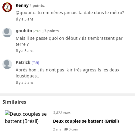
Kenny
4 points.
@goubito: tu emmènes jamais ta date dans le métro?
Il y a 5 ans
goubito
3 points.
[e92!9]
Mais il se passe quoi on début ? Ils s'embrassent par
terre ?
Il y a 5 ans
Patrick
[ffc!f]
Après bon.. ils n'ont pas l'air très agressifs les deux
loustiques..
Il y a 5 ans
Similaires
3,872 vues
Deux couples se battent (Brésil)
2 ans
0 com