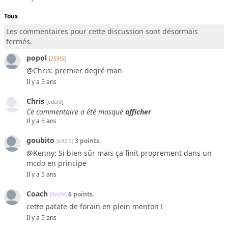
Tous
Les commentaires pour cette discussion sont désormais
fermés.
popol
[259!5]
@Chris: premier degré man
Il y a 5 ans
Chris
[eda!d]
Ce commentaire a été masqué
afficher
Il y a 5 ans
goubito
3 points.
[e92!9]
@Kenny: Si bien sûr mais ça finit proprement dans un
mcdo en principe
Il y a 5 ans
Coach
6 points.
[9ed!e]
cette patate de forain en plein menton !
Il y a 5 ans