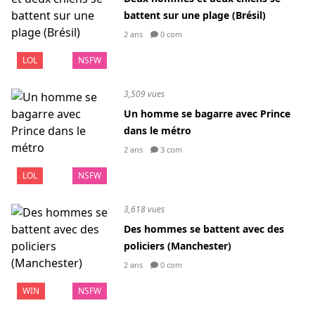
battent sur une plage (Brésil)
2 ans
0 com
LOL
NSFW
3,509 vues
Un homme se bagarre avec Prince
dans le métro
2 ans
3 com
LOL
NSFW
3,618 vues
Des hommes se battent avec des
policiers (Manchester)
2 ans
0 com
WIN
NSFW