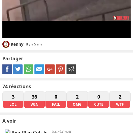
Kenny
Il y a 5 ans
Partager
74
réactions
3
36
0
2
0
2
LOL
WIN
FAIL
OMG
CUTE
WTF
A voir
93,742 vues