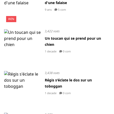
d'une falaise
9 ans
5 com
WIN
3,422 vues
Un toucan qui se prend pour un
chien
1 decade
0 com
3,438 vues
Régis s'éclate le dos sur un
toboggan
1 decade
0 com