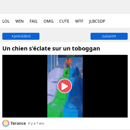
LOL
WIN
FAIL
OMG
CUTE
WTF
JLBCSDP
précédent
suivant
Un chien s'éclate sur un toboggan
Terance
Il y a 7 ans