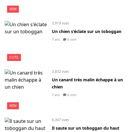
WIN
3,919 vues
Un chien s'éclate sur un toboggan
7 ans
0 com
CUTE
3,832 vues
Un canard très malin échappe à un
chien
7 ans
0 com
WIN
6,367 vues
Il saute sur un toboggan du haut