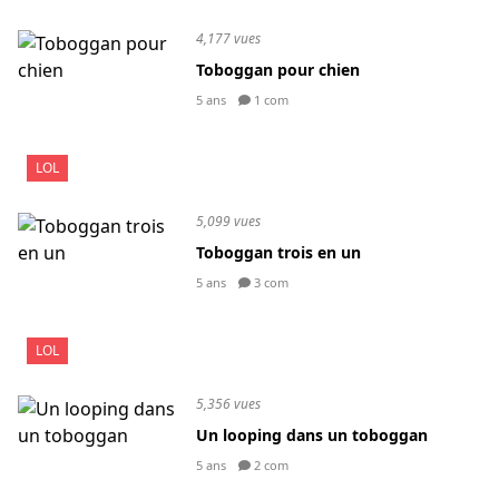
4,177 vues
Toboggan pour chien
5 ans
1 com
LOL
5,099 vues
Toboggan trois en un
5 ans
3 com
LOL
5,356 vues
Un looping dans un toboggan
5 ans
2 com