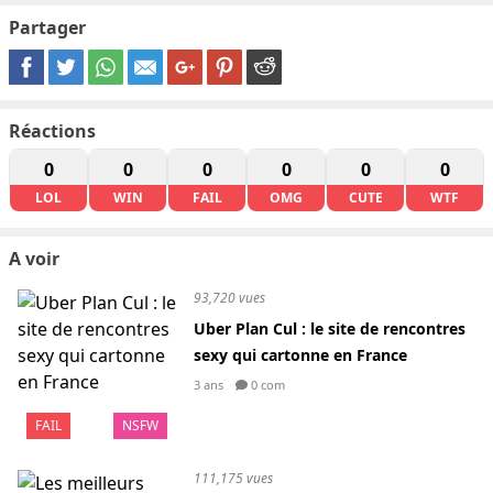
Partager
Réactions
0
0
0
0
0
0
LOL
WIN
FAIL
OMG
CUTE
WTF
A voir
93,720 vues
Uber Plan Cul : le site de rencontres
sexy qui cartonne en France
3 ans
0 com
FAIL
NSFW
111,175 vues