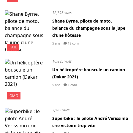
12,798 vues
Shane Byrne, pilote de moto,
balance du champagne sous la jupe
d’une hôtesse
5 ans
18 com
FAIL
10,885 vues
Un hélicoptère bouscule un camion
(Dakar 2021)
5 ans
1 com
OMG
3,583 vues
Superbike : le pilote André Verissimo
crie victoire trop vite