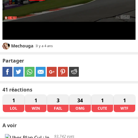
Mechouga
Il y a 4 ans
Partager
41
réactions
1
1
3
34
1
1
LOL
WIN
FAIL
OMG
CUTE
WTF
A voir
93,742 vues