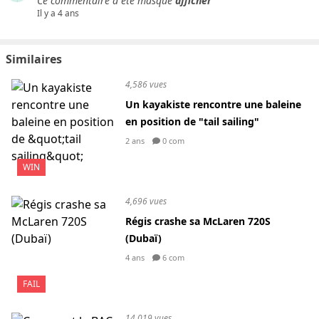
Ce commentaire a été masqué
afficher
Il y a 4 ans
Similaires
4,586 vues
Un kayakiste rencontre une baleine
en position de "tail sailing"
2 ans
0 com
WIN
4,696 vues
Régis crashe sa McLaren 720S
(Dubaï)
4 ans
6 com
FAIL
14,019 vues