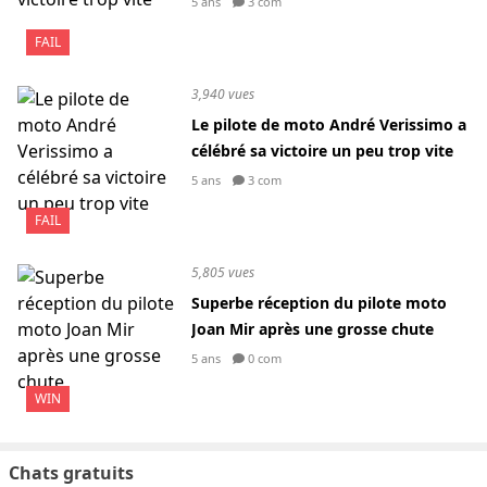
5 ans
3 com
FAIL
3,940 vues
Le pilote de moto André Verissimo a
célébré sa victoire un peu trop vite
5 ans
3 com
FAIL
5,805 vues
Superbe réception du pilote moto
Joan Mir après une grosse chute
5 ans
0 com
WIN
Chats gratuits