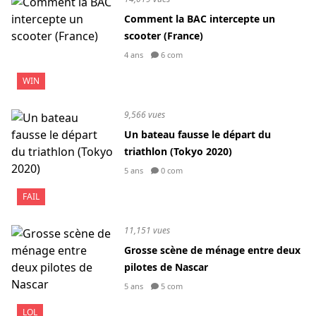
Comment la BAC intercepte un
scooter (France)
4 ans
6 com
WIN
9,566 vues
Un bateau fausse le départ du
triathlon (Tokyo 2020)
5 ans
0 com
FAIL
11,151 vues
Grosse scène de ménage entre deux
pilotes de Nascar
5 ans
5 com
LOL