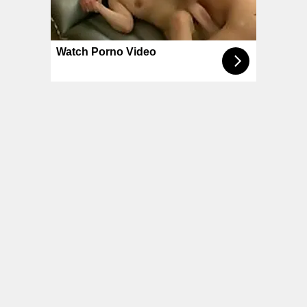
© NoKenny.com 2006/2026
Conditions d'utilisation
•
A propos
•
Contact