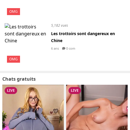
OMG
5,182 vues
Les trottoirs sont dangereux en
Chine
6 ans
0 com
OMG
Chats gratuits