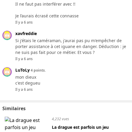
Il ne faut pas interférer avec !!
Je l’aurais écrasé cette connasse
Il y a 6 ans
xavfreddie
Si j'étais le caméraman, j'aurai pas pu m'empêcher de
porter assistance à cet iguane en danger. Déduction : je
ne suis pas fait pour ce métier. Et vous ?
Il y a 6 ans
LuToLy
4 points.
mon dieux
c'est degueu
Il y a 6 ans
Similaires
4,232 vues
La drague est parfois un jeu