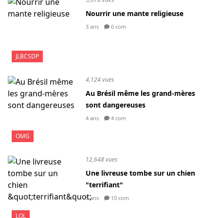
Nourrir une mante religieuse
3 ans
0 com
JLBCSDP
4,124 vues
Au Brésil même les grand-mères
sont dangereuses
4 ans
4 com
OMG
12,648 vues
Une livreuse tombe sur un chien
"terrifiant"
5 ans
10 com
LOL