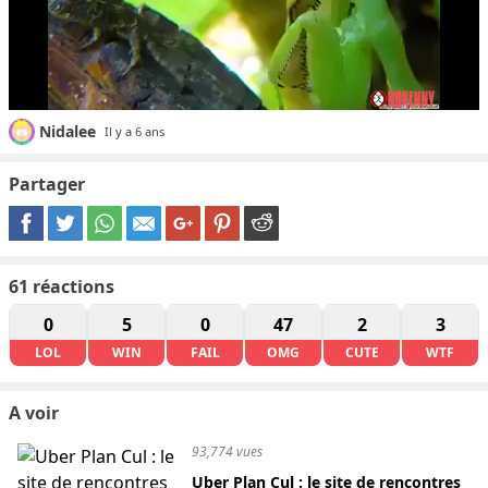
Nidalee
Il y a 6 ans
Partager
61
réactions
0
5
0
47
2
3
LOL
WIN
FAIL
OMG
CUTE
WTF
A voir
93,774 vues
Uber Plan Cul : le site de rencontres