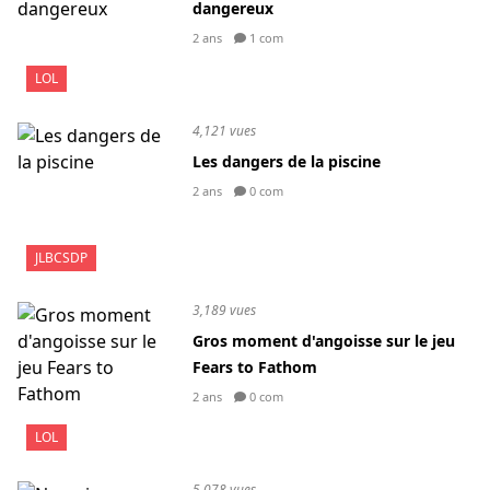
dangereux
2 ans
1 com
LOL
4,121 vues
Les dangers de la piscine
2 ans
0 com
JLBCSDP
3,189 vues
Gros moment d'angoisse sur le jeu
Fears to Fathom
2 ans
0 com
LOL
5,078 vues