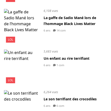
6,108 vues
La gaffe de Sadio Mané lors de
l’hommage Black Lives Matter
6 ans
14 com
LOL
5,683 vues
Un enfant au rire terrifiant
6 ans
1 com
LOL
6,264 vues
Le son terrifiant des crocodiles
6 ans
6 com