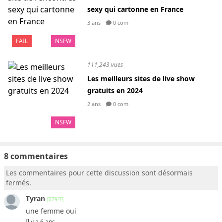
sexy qui cartonne en France
3 ans
0 com
FAIL
NSFW
111,243 vues
Les meilleurs sites de live show
gratuits en 2024
2 ans
0 com
NSFW
8 commentaires
Les commentaires pour cette discussion sont désormais
fermés.
Tyran
[079!7]
une femme oui
Il y a 6 ans