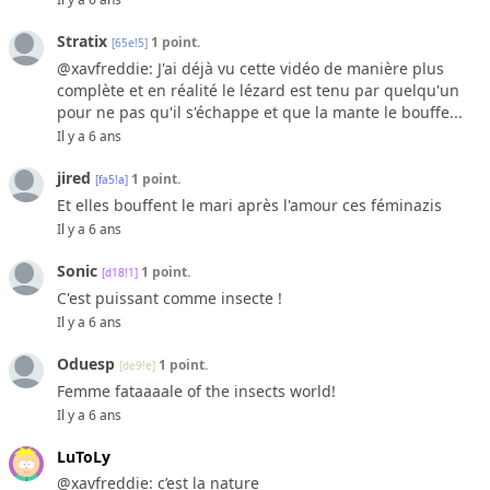
Stratix
1 point.
[65e!5]
@xavfreddie: J'ai déjà vu cette vidéo de manière plus
complète et en réalité le lézard est tenu par quelqu'un
pour ne pas qu'il s'échappe et que la mante le bouffe...
Il y a 6 ans
jired
1 point.
[fa5!a]
Et elles bouffent le mari après l'amour ces féminazis
Il y a 6 ans
Sonic
1 point.
[d18!1]
C'est puissant comme insecte !
Il y a 6 ans
Oduesp
1 point.
[de9!e]
Femme fataaaale of the insects world!
Il y a 6 ans
LuToLy
@xavfreddie: c’est la nature