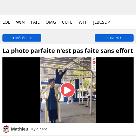
LOL
WIN
FAIL
OMG
CUTE
WTF
JLBCSDP
précédent
suivant
La photo parfaite n'est pas faite sans effort
Mathieu
Il y a 7 ans