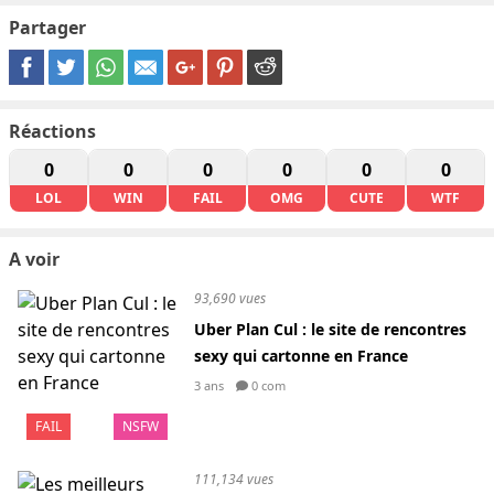
Partager
Réactions
0
0
0
0
0
0
LOL
WIN
FAIL
OMG
CUTE
WTF
A voir
93,690 vues
Uber Plan Cul : le site de rencontres
sexy qui cartonne en France
3 ans
0 com
FAIL
NSFW
111,134 vues