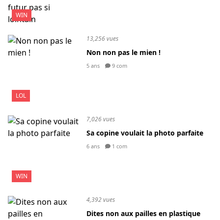
WIN
13,256 vues
Non non pas le mien !
5 ans
9 com
LOL
7,026 vues
Sa copine voulait la photo parfaite
6 ans
1 com
WIN
4,392 vues
Dites non aux pailles en plastique