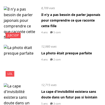
8,709 vues
Il n'y a pas besoin de parler japonais
pour comprendre ce que raconte
cette fille
4 ans
5 com
JLBCSDP
12,980 vues
La photo était presque parfaite
4 ans
2 com
LOL
12,715 vues
La cape d'invisibilité existera sans
doute dans un futur pas si lointain
5 ans
3 com