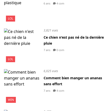
6 ans
4 com
LOL
3,821 vues
Ce chien n'est pas né de la dernière
pluie
7 ans
0 com
LOL
6,025 vues
Comment bien manger un ananas
sans effort
7 ans
4 com
WIN