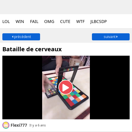
LOL
WIN
FAIL
OMG
CUTE
WTF
JLBCSDP
précédent
suivant
Bataille de cerveaux
Flexi777
Il y a 6 ans