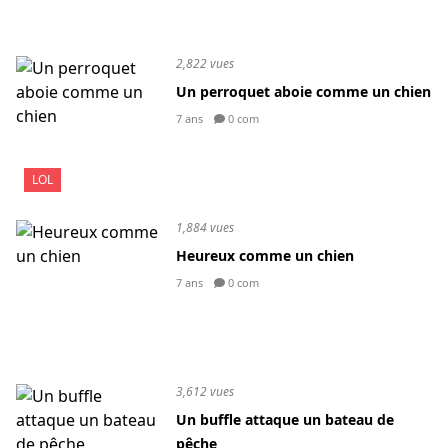
2,822 vues
Un perroquet aboie comme un chien
7 ans
0 com
LOL
1,884 vues
Heureux comme un chien
7 ans
0 com
3,612 vues
Un buffle attaque un bateau de
pêche