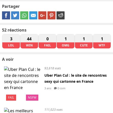
Partager
52
réactions
3
44
0
1
1
1
LOL
WIN
FAIL
OMG
CUTE
WTF
A voir
93,618 vues
Uber Plan Cul : le site de rencontres
sexy qui cartonne en France
3 ans
0 com
FAIL
NSFW
111,023 vues