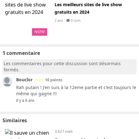
Les meilleurs sites de live show
gratuits en 2024
2 ans
0 com
NSFW
1 commentaire
Les commentaires pour cette discussion sont désormais
fermés.
Bouclor
10 points.
[192!9]
Rah putain ! J'en suis à la 12eme partie et c'est toujours le
même qui gagne !!!
Il y a 6 ans
Similaires
3,621 vues