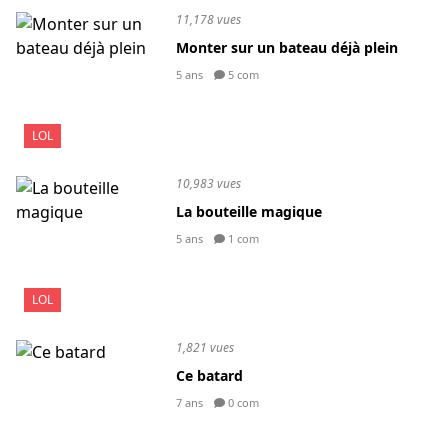
11,178 vues
Monter sur un bateau déjà plein
5 ans
5 com
LOL
10,983 vues
La bouteille magique
5 ans
1 com
LOL
1,821 vues
Ce batard
7 ans
0 com