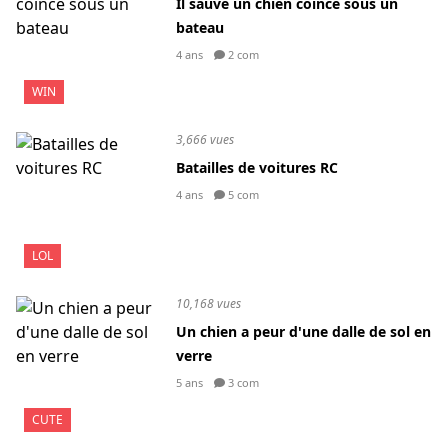
Il sauve un chien coincé sous un
bateau
4 ans
2 com
WIN
3,666 vues
Batailles de voitures RC
4 ans
5 com
LOL
10,168 vues
Un chien a peur d'une dalle de sol en
verre
5 ans
3 com
CUTE