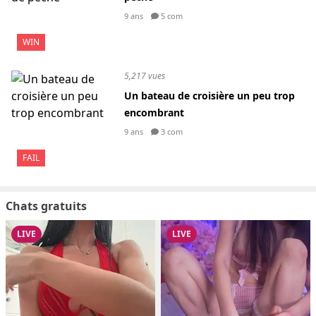
9 ans
5 com
WIN
5,217 vues
Un bateau de croisière un peu trop
encombrant
9 ans
3 com
FAIL
Chats gratuits