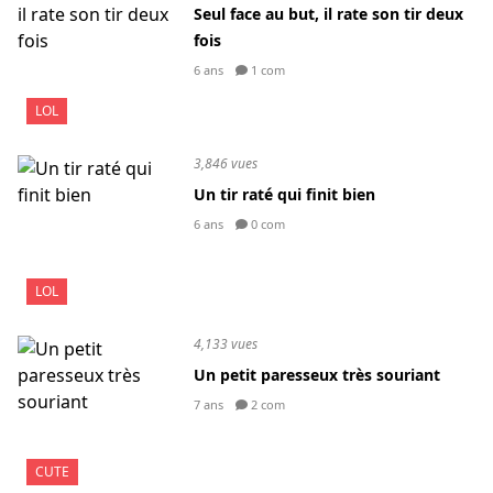
Seul face au but, il rate son tir deux
fois
6 ans
1 com
LOL
3,846 vues
Un tir raté qui finit bien
6 ans
0 com
LOL
4,133 vues
Un petit paresseux très souriant
7 ans
2 com
CUTE