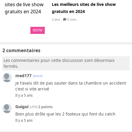
Les meilleurs sites de live show
gratuits en 2024
2 ans
0 com
NSFW
2 commentaires
Les commentaires pour cette discussion sont désormais
fermés.
med177
[94d!4]
je t'avais dit de pas sauter dans ta chambre un accident
c'est si vite arrivé
Il y a 5 ans
Guigui
2 points.
[cf9!f]
Bien plus drôle que les 2 footeux qui font du catch
Il y a 5 ans