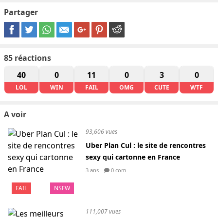
Partager
85
réactions
40
0
11
0
3
0
LOL
WIN
FAIL
OMG
CUTE
WTF
A voir
93,606 vues
Uber Plan Cul : le site de rencontres
sexy qui cartonne en France
3 ans
0 com
FAIL
NSFW
111,007 vues