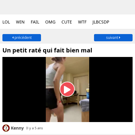
LOL
WIN
FAIL
OMG
CUTE
WTF
JLBCSDP
précédent
suivant
Un petit raté qui fait bien mal
Kenny
Il y a 5 ans