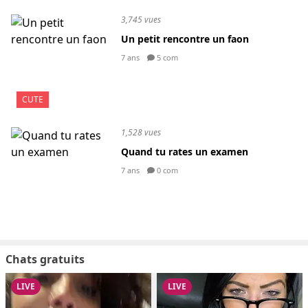
3,745 vues
Un petit rencontre un faon
7 ans
5 com
CUTE
1,528 vues
Quand tu rates un examen
7 ans
0 com
Chats gratuits