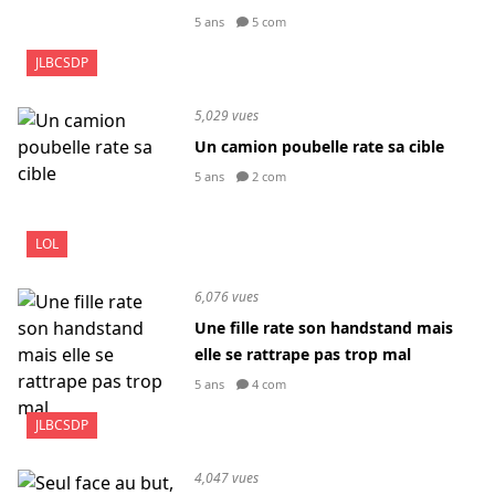
5 ans
5 com
JLBCSDP
5,029 vues
Un camion poubelle rate sa cible
5 ans
2 com
LOL
6,076 vues
Une fille rate son handstand mais
elle se rattrape pas trop mal
5 ans
4 com
JLBCSDP
4,047 vues