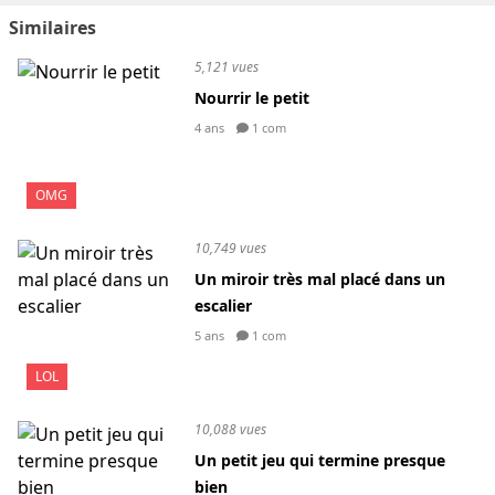
Similaires
5,121 vues
Nourrir le petit
4 ans
1 com
OMG
10,749 vues
Un miroir très mal placé dans un
escalier
5 ans
1 com
LOL
10,088 vues
Un petit jeu qui termine presque
bien