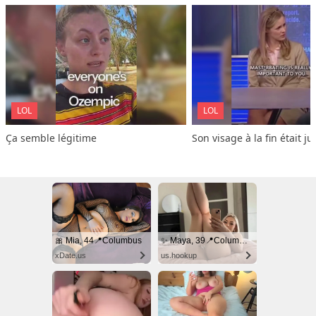
LOL
LOL
Ça semble légitime
Son visage à la fin était ju