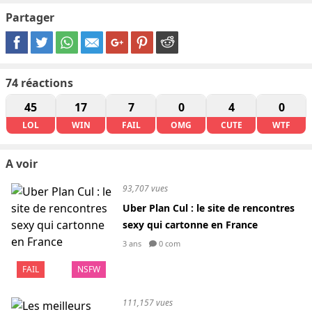
Partager
74
réactions
45
17
7
0
4
0
LOL
WIN
FAIL
OMG
CUTE
WTF
A voir
93,707 vues
Uber Plan Cul : le site de rencontres
sexy qui cartonne en France
3 ans
0 com
FAIL
NSFW
111,157 vues