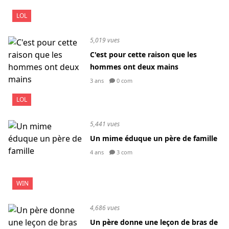
LOL
5,019 vues
C'est pour cette raison que les
hommes ont deux mains
3 ans
0 com
LOL
5,441 vues
Un mime éduque un père de famille
4 ans
3 com
WIN
4,686 vues
Un père donne une leçon de bras de