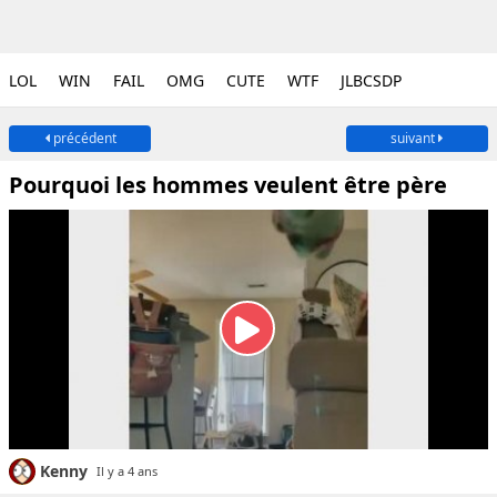
LOL
WIN
FAIL
OMG
CUTE
WTF
JLBCSDP
précédent
suivant
Pourquoi les hommes veulent être père
Kenny
Il y a 4 ans