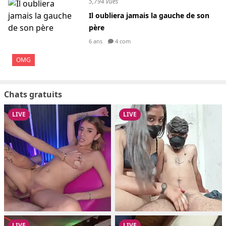
5,794 vues
Il oubliera jamais la gauche de son
père
6 ans
4 com
OMG
Chats gratuits