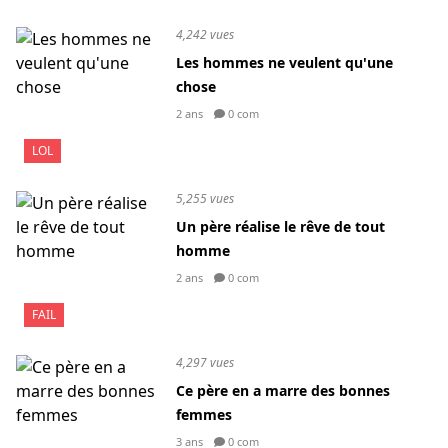
4,242 vues
Les hommes ne veulent qu'une
chose
2 ans
0 com
LOL
5,255 vues
Un père réalise le rêve de tout
homme
2 ans
0 com
FAIL
4,297 vues
Ce père en a marre des bonnes
femmes
3 ans
0 com