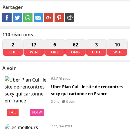
Partager
110
réactions
2
17
6
62
3
10
LOL
WIN
FAIL
OMG
CUTE
WTF
A voir
93,710 vues
Uber Plan Cul : le site de rencontres
sexy qui cartonne en France
3 ans
0 com
FAIL
NSFW
111,168 vues