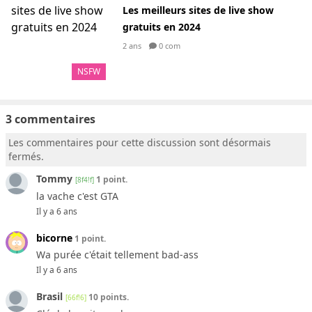
Les meilleurs sites de live show
gratuits en 2024
2 ans
0 com
NSFW
3 commentaires
Les commentaires pour cette discussion sont désormais
fermés.
Tommy
1 point.
[8f4!f]
la vache c'est GTA
Il y a 6 ans
bicorne
1 point.
Wa purée c'était tellement bad-ass
Il y a 6 ans
Brasil
10 points.
[66f!6]