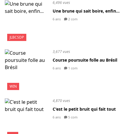
6,496 vues
Une brune qui sait boire, enfin...
6 ans
2 com
JLBCSDP
3,677 vues
Course poursuite folle au Brésil
6 ans
1 com
WIN
4,870 vues
C'est le petit bruit qui fait tout
6 ans
5 com