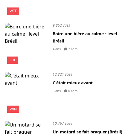
WTF
9,852 vues
Boire une bière au calme : level
Brésil
4 ans
2 com
LOL
12,321 vues
C'était mieux avant
5 ans
0 com
WIN
10,767 vues
Un motard se fait braquer (Brésil)