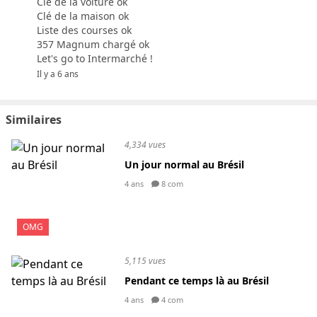
Clé de la voiture ok
Clé de la maison ok
Liste des courses ok
357 Magnum chargé ok
Let's go to Intermarché !
Il y a 6 ans
Similaires
4,334 vues
Un jour normal au Brésil
4 ans
8 com
OMG
5,115 vues
Pendant ce temps là au Brésil
4 ans
4 com