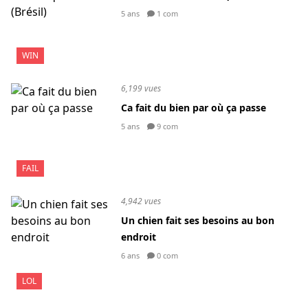
5 ans
1 com
WIN
6,199 vues
Ca fait du bien par où ça passe
5 ans
9 com
FAIL
4,942 vues
Un chien fait ses besoins au bon
endroit
6 ans
0 com
LOL