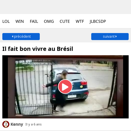
LOL
WIN
FAIL
OMG
CUTE
WTF
JLBCSDP
précédent
suivant
Il fait bon vivre au Brésil
Kenny
Il y a 6 ans