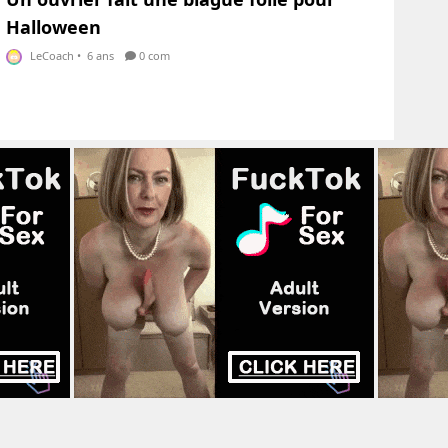
Halloween
LeCoach
•
6 ans
0 com