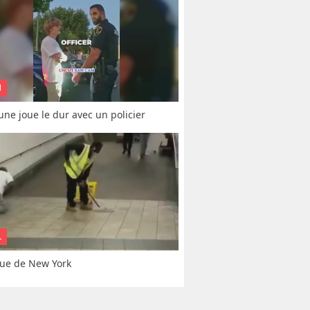
N
une joue le dur avec un policier
L
ue de New York