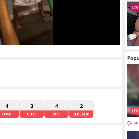
Popu
4
3
4
2
LOL
OMG
CUTE
WTF
JLBCSDP
Ça se