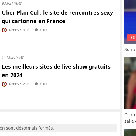
93,621 vues
Uber Plan Cul : le site de rencontres sexy
qui cartonne en France
Kenny
•
3 ans
0 com
LOL
Son vi
111,026 vues
Les meilleurs sites de live show gratuits
en 2024
Kenny
•
2 ans
0 com
Ce n'
salle
ion sont désormais fermés.