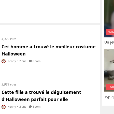
WI
4,322 vues
Un je
Cet homme a trouvé le meilleur costume
Halloween
Kenny
•
2 ans
0 com
3,939 vues
FAI
Cette fille a trouvé le déguisement
Typiq
d'Halloween parfait pour elle
Kenny
•
2 ans
1 com