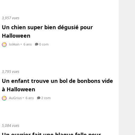
3,957 vues
Un chien super bien dégusié pour
Halloween
lolAsin
•
6 ans
0 com
3,795 vues
Un enfant trouve un bol de bonbons vide
à Halloween
AuGrius
•
6 ans
2 com
5,084 vues
Un ouvrier fait une blague folle pour