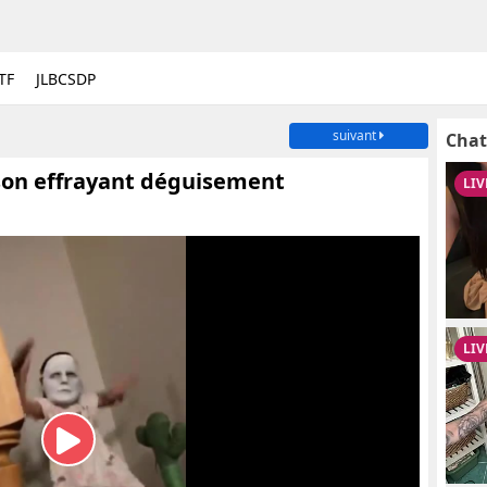
TF
JLBCSDP
suivant
Chat
 son effrayant déguisement