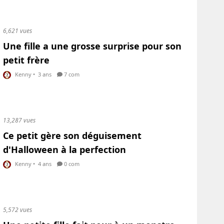
6,621 vues
Une fille a une grosse surprise pour son
petit frère
Kenny
•
3 ans
7 com
13,287 vues
Ce petit gère son déguisement
d'Halloween à la perfection
Kenny
•
4 ans
0 com
5,572 vues