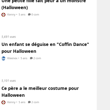
Une petite fille fait peur à un monstre
(Halloween)
Kenny
•
5 ans
0 com
5,691 vues
Un enfant se déguise en "Coffin Dance"
pour Halloween
Kleenex
•
5 ans
2 com
5,101 vues
Ce père a le meilleur costume pour
Halloween
Kenny
•
5 ans
2 com