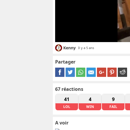
Kenny
Il y a 5 ans
Partager
67
réactions
41
4
9
LOL
WIN
FAIL
A voir