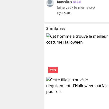
jaqueline
[c6c!6]
lol je veux le meme svp
Il y a 5 ans
Similaires
WIN