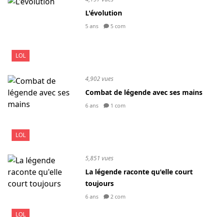
L'évolution
5 ans
5 com
LOL
4,902 vues
Combat de légende avec ses mains
6 ans
1 com
LOL
5,851 vues
La légende raconte qu'elle court
toujours
6 ans
2 com
LOL