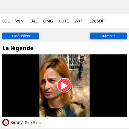
LOL
WIN
FAIL
OMG
CUTE
WTF
JLBCSDP
précédent
suivant
La légende
Kenny
Il y a 6 ans