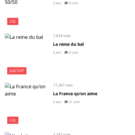
3 ans
0 com
LOL
7,834 vues
La reine du bal
3 ans
0 com
JLBCSDP
11,367 vues
La France qu'on aime
5 ans
21 com
LOL
4,197 vues