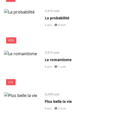
5,416 vues
La probabilité
6 ans
4 com
WIN
5,910 vues
Le romantisme
6 ans
1 com
LOL
4,298 vues
Plus belle la vie
6 ans
2 com