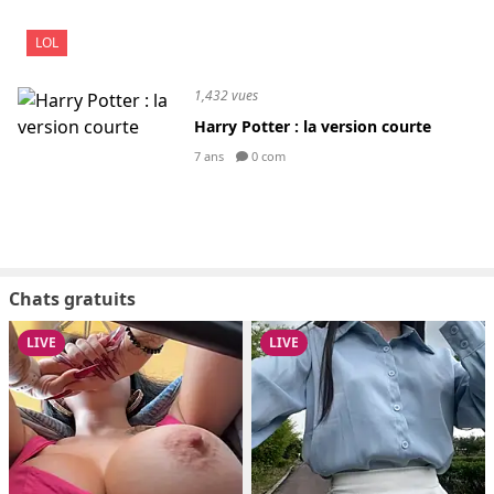
LOL
1,432 vues
Harry Potter : la version courte
7 ans
0 com
Chats gratuits