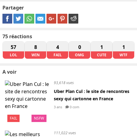
Partager
75
réactions
57
8
4
0
1
1
LOL
WIN
FAIL
OMG
CUTE
WTF
A voir
93,618 vues
Uber Plan Cul : le site de rencontres
sexy qui cartonne en France
3 ans
0 com
FAIL
NSFW
111,022 vues