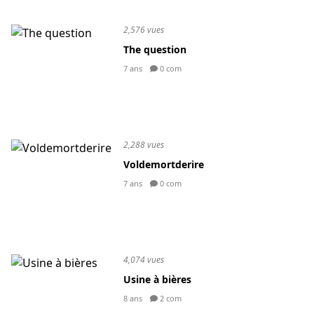
2,576 vues
The question
7 ans
0 com
2,288 vues
Voldemortderire
7 ans
0 com
4,074 vues
Usine à bières
8 ans
2 com