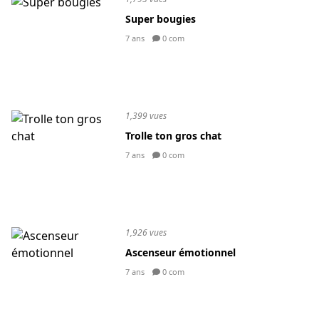
Super bougies
7 ans
0 com
1,399 vues
Trolle ton gros chat
7 ans
0 com
1,926 vues
Ascenseur émotionnel
7 ans
0 com