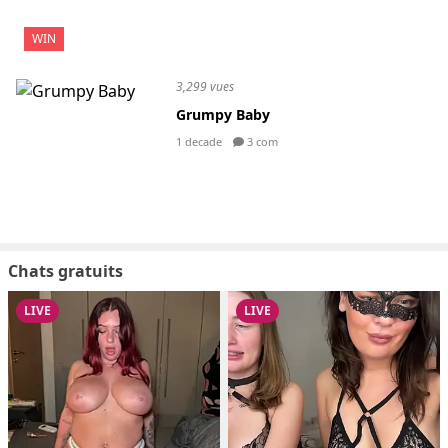
WIN
3,299 vues
Grumpy Baby
1 decade
3 com
Chats gratuits