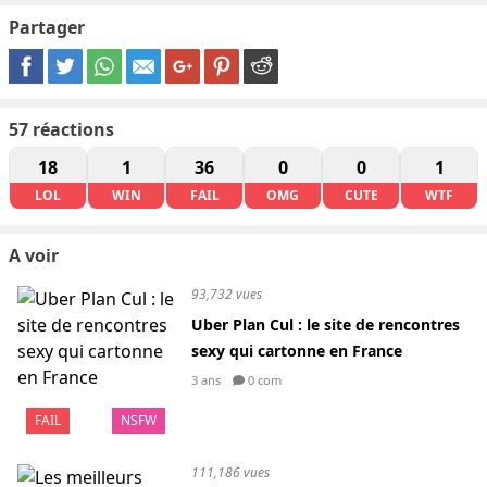
Partager
57
réactions
18
1
36
0
0
1
LOL
WIN
FAIL
OMG
CUTE
WTF
A voir
93,732 vues
Uber Plan Cul : le site de rencontres
sexy qui cartonne en France
3 ans
0 com
FAIL
NSFW
111,186 vues