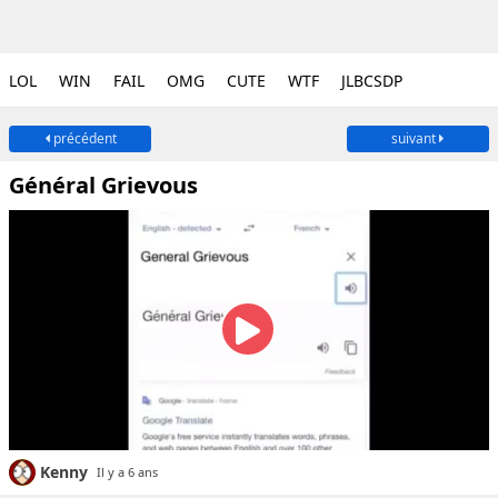
LOL
WIN
FAIL
OMG
CUTE
WTF
JLBCSDP
précédent
suivant
Général Grievous
Kenny
Il y a 6 ans