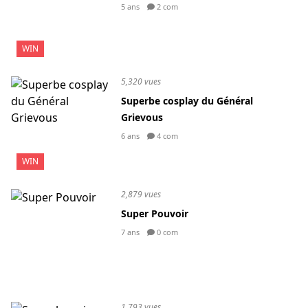
5 ans
2 com
WIN
5,320 vues
Superbe cosplay du Général
Grievous
6 ans
4 com
WIN
2,879 vues
Super Pouvoir
7 ans
0 com
1,793 vues