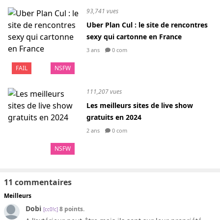
93,741 vues
Uber Plan Cul : le site de rencontres
sexy qui cartonne en France
3 ans
0 com
FAIL
NSFW
111,207 vues
Les meilleurs sites de live show
gratuits en 2024
2 ans
0 com
NSFW
11 commentaires
Meilleurs
Dobi
8 points.
[cc0!c]