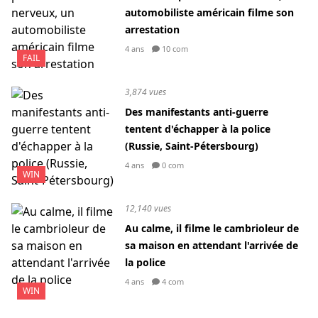
automobiliste américain filme son
arrestation
4 ans
10 com
FAIL
3,874 vues
Des manifestants anti-guerre
tentent d'échapper à la police
(Russie, Saint-Pétersbourg)
4 ans
0 com
WIN
12,140 vues
Au calme, il filme le cambrioleur de
sa maison en attendant l'arrivée de
la police
4 ans
4 com
WIN