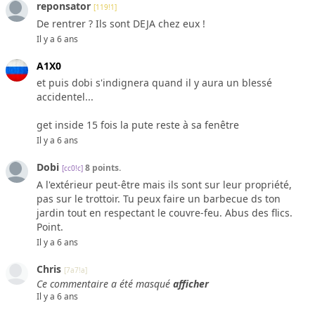
reponsator
[119!1]
De rentrer ? Ils sont DEJA chez eux !
Il y a 6 ans
A1X0
et puis dobi s'indignera quand il y aura un blessé
accidentel...
get inside 15 fois la pute reste à sa fenêtre
Il y a 6 ans
Dobi
8 points.
[cc0!c]
A l'extérieur peut-être mais ils sont sur leur propriété,
pas sur le trottoir. Tu peux faire un barbecue ds ton
jardin tout en respectant le couvre-feu. Abus des flics.
Point.
Il y a 6 ans
Chris
[7a7!a]
Ce commentaire a été masqué
afficher
Il y a 6 ans