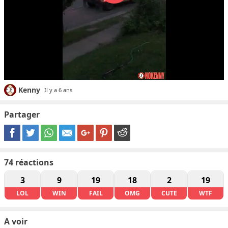
Kenny
Il y a 6 ans
Partager
74
réactions
3
9
19
18
2
19
LOL
WIN
FAIL
OMG
CUTE
WTF
A voir