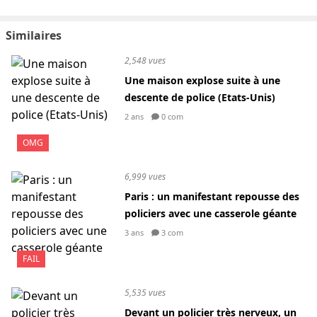
Similaires
2,548 vues
Une maison explose suite à une
descente de police (Etats-Unis)
2 ans
0 com
OMG
6,999 vues
Paris : un manifestant repousse des
policiers avec une casserole géante
3 ans
3 com
FAIL
5,535 vues
Devant un policier très nerveux, un