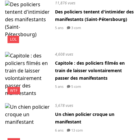
11,876 vues
Des policiers tentent d'intimider des
manifestants (Saint-Pétersbourg)
5 ans
3 com
LOL
4,608 vues
Capitole : des policiers filmés en
train de laisser volontairement
passer des manifestants
5 ans
5 com
WTF
5,678 vues
Un chien policier croque un
manifestant
6 ans
13 com