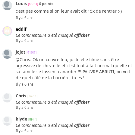
Louis
6 points.
[a38!3]
c'est pas comme si on leur avait dit 15x de rentrer :-)
Il y a 6 ans
eddlf
Ce commentaire a été masqué
afficher
Il y a 6 ans
jojot
[410!1]
@Chris: Ok un couvre feu, juste elle filme sans être
agressive de chez elle et c'est tout à fait normal qu elle et
sa famille se fassent canarder !!! PAUVRE ABRUTI, on voit
de quel côté de la barrière, tu es !!
Il y a 6 ans
Chris
[7a7!a]
Ce commentaire a été masqué
afficher
Il y a 6 ans
klyde
[8f4!f]
Ce commentaire a été masqué
afficher
Il y a 6 ans