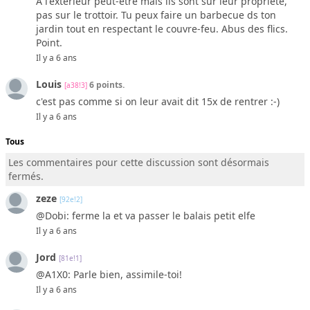
A l'extérieur peut-être mais ils sont sur leur propriété,
pas sur le trottoir. Tu peux faire un barbecue ds ton
jardin tout en respectant le couvre-feu. Abus des flics.
Point.
Il y a 6 ans
Louis
6 points.
[a38!3]
c'est pas comme si on leur avait dit 15x de rentrer :-)
Il y a 6 ans
Tous
Les commentaires pour cette discussion sont désormais
fermés.
zeze
[92e!2]
@Dobi: ferme la et va passer le balais petit elfe
Il y a 6 ans
Jord
[81e!1]
@A1X0: Parle bien, assimile-toi!
Il y a 6 ans