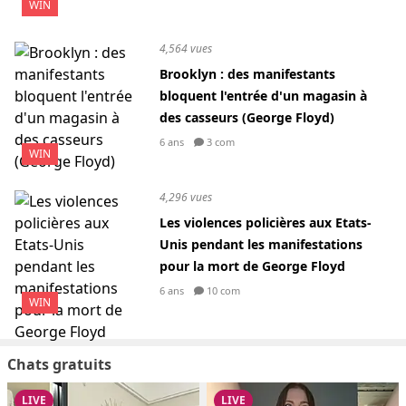
WIN
4,564 vues
Brooklyn : des manifestants
bloquent l'entrée d'un magasin à
des casseurs (George Floyd)
6 ans
3 com
WIN
4,296 vues
Les violences policières aux Etats-
Unis pendant les manifestations
pour la mort de George Floyd
6 ans
10 com
WIN
Chats gratuits