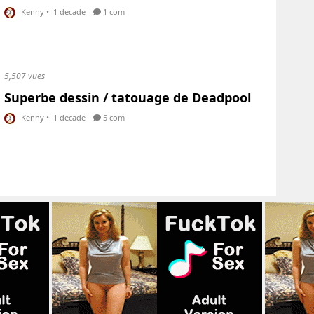
Kenny
•
1 decade
1 com
5,507 vues
Superbe dessin / tatouage de Deadpool
Kenny
•
1 decade
5 com