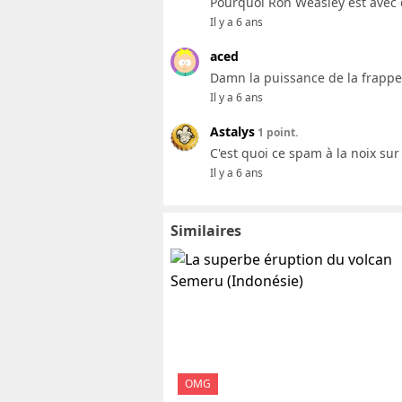
Pourquoi Ron Weasley est avec 
Il y a 6 ans
aced
Damn la puissance de la frappe
Il y a 6 ans
Astalys
1 point.
C'est quoi ce spam à la noix sur
Il y a 6 ans
Similaires
OMG