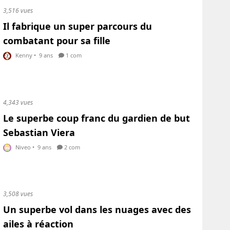
3,516 vues
Il fabrique un super parcours du
combatant pour sa fille
Kenny
•
9 ans
1 com
4,343 vues
Le superbe coup franc du gardien de but
Sebastian Viera
Niveo
•
9 ans
2 com
3,508 vues
Un superbe vol dans les nuages avec des
ailes à réaction