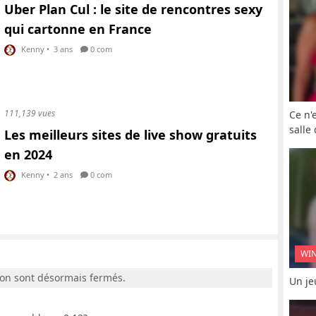
Uber Plan Cul : le site de rencontres sexy
qui cartonne en France
Kenny
•
3 ans
0 com
111,139 vues
Ce n'
salle
Les meilleurs sites de live show gratuits
en 2024
Kenny
•
2 ans
0 com
WI
ion sont désormais fermés.
Un je