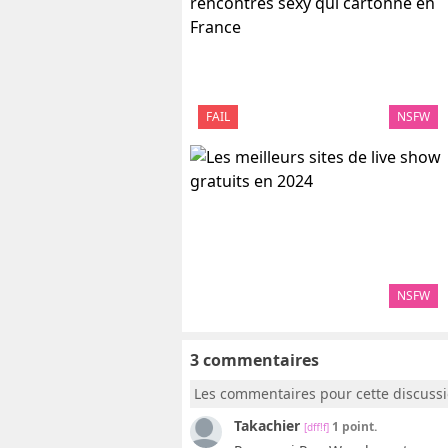
FAIL
NSFW
NSFW
3 commentaires
Les commentaires pour cette discuss
Takachier
1 point.
[dff!f]