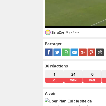
ZergZor
Il y a 6 ans
Partager
36
réactions
1
34
0
LOL
WIN
FAIL
A voir