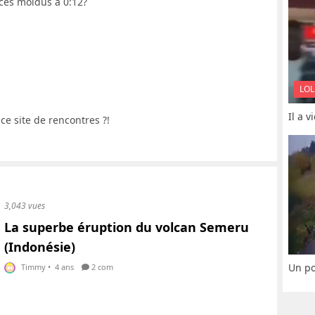
ces moldus a 0:12?
LOL
Il a 
 ce site de rencontres ?!
3,043 vues
La superbe éruption du volcan Semeru
(Indonésie)
Un po
Timmy
•
4 ans
2 com