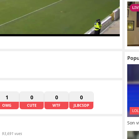
Popu
1
0
0
0
OMG
CUTE
WTF
JLBCSDP
LOL
Son vi
93,691 vues