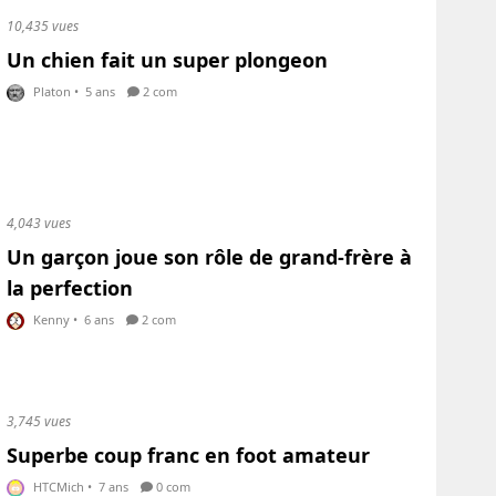
10,435 vues
Un chien fait un super plongeon
Platon
•
5 ans
2 com
4,043 vues
Un garçon joue son rôle de grand-frère à
la perfection
Kenny
•
6 ans
2 com
3,745 vues
Superbe coup franc en foot amateur
HTCMich
•
7 ans
0 com