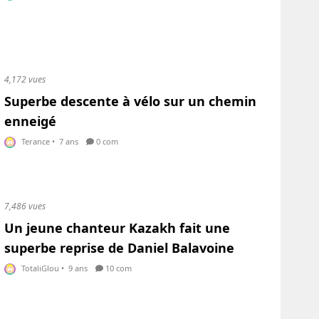
4,172 vues
Superbe descente à vélo sur un chemin
enneigé
Terance
•
7 ans
0 com
7,486 vues
Un jeune chanteur Kazakh fait une
superbe reprise de Daniel Balavoine
TotaliGlou
•
9 ans
10 com