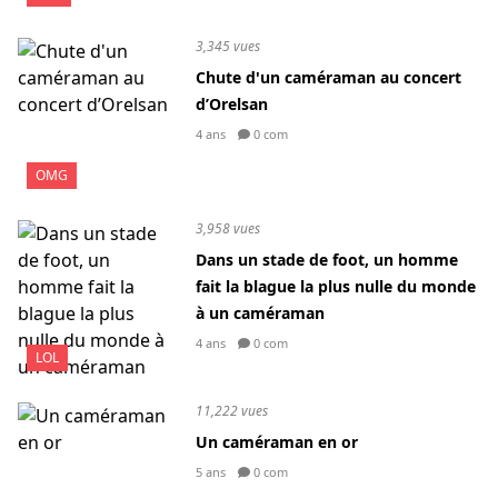
3,345 vues
Chute d'un caméraman au concert
d’Orelsan
4 ans
0 com
OMG
3,958 vues
Dans un stade de foot, un homme
fait la blague la plus nulle du monde
à un caméraman
4 ans
0 com
LOL
11,222 vues
Un caméraman en or
5 ans
0 com