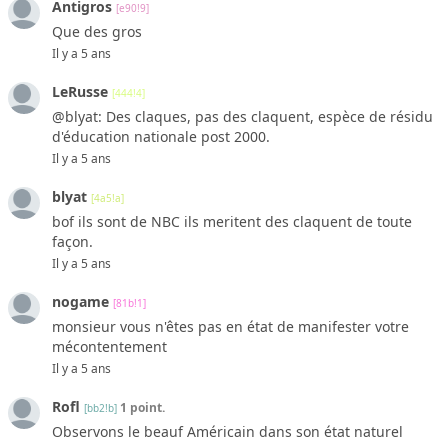
Antigros
[e90!9]
Que des gros
Il y a 5 ans
LeRusse
[444!4]
@blyat: Des claques, pas des claquent, espèce de résidu
d'éducation nationale post 2000.
Il y a 5 ans
blyat
[4a5!a]
bof ils sont de NBC ils meritent des claquent de toute
façon.
Il y a 5 ans
nogame
[81b!1]
monsieur vous n'êtes pas en état de manifester votre
mécontentement
Il y a 5 ans
Rofl
1 point.
[bb2!b]
Observons le beauf Américain dans son état naturel