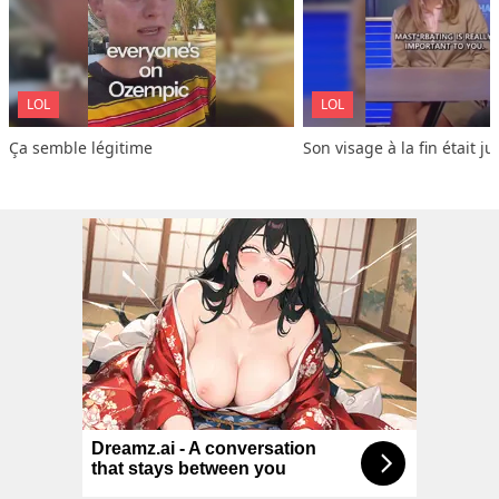
LOL
LOL
Ça semble légitime
Son visage à la fin était ju