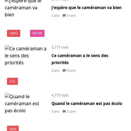
J'espère que le caméraman va bien
2 ans
0 com
OMG
NSFW
3,711 vues
Ce caméraman a le sens des
priorités
2 ans
0 com
LOL
4,773 vues
Quand le caméraman est pas écolo
3 ans
2 com
WIN