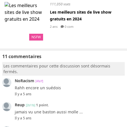
111,050 vues
Les meilleurs sites de live show
gratuits en 2024
2 ans
0 com
NSFW
11 commentaires
Les commentaires pour cette discussion sont désormais
fermés.
NoRacism
[4fa!f]
Rahh encore un suédois
Il y a 5 ans
Reup
1 point.
[2b1!b]
jamais vu une baston aussi molle ...
Il y a 5 ans