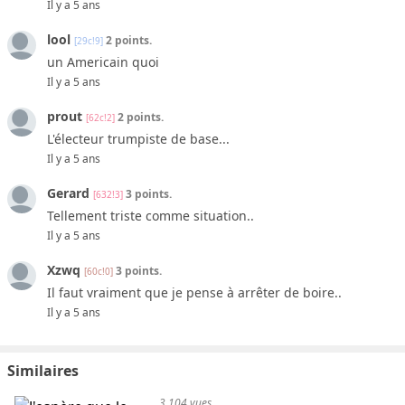
Il y a 5 ans
lool
2 points.
[29c!9]
un Americain quoi
Il y a 5 ans
prout
2 points.
[62c!2]
L'électeur trumpiste de base...
Il y a 5 ans
Gerard
3 points.
[632!3]
Tellement triste comme situation..
Il y a 5 ans
Xzwq
3 points.
[60c!0]
Il faut vraiment que je pense à arrêter de boire..
Il y a 5 ans
Similaires
3,104 vues