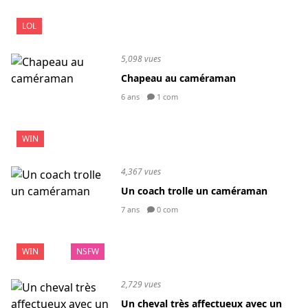
LOL
5,098 vues
Chapeau au caméraman
6 ans
1 com
WIN
4,367 vues
Un coach trolle un caméraman
7 ans
0 com
WIN
NSFW
2,729 vues
Un cheval très affectueux avec un