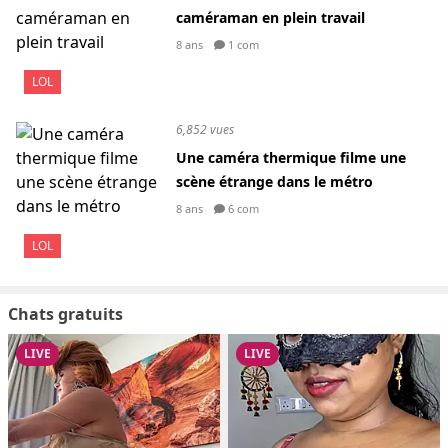
caméraman en plein travail
8 ans
1 com
LOL
6,852 vues
Une caméra thermique filme une
scène étrange dans le métro
8 ans
6 com
LOL
Chats gratuits