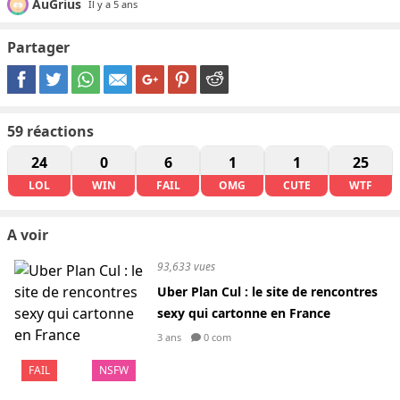
AuGrius
Il y a 5 ans
Partager
59
réactions
24
0
6
1
1
25
LOL
WIN
FAIL
OMG
CUTE
WTF
A voir
93,633 vues
Uber Plan Cul : le site de rencontres
sexy qui cartonne en France
3 ans
0 com
FAIL
NSFW