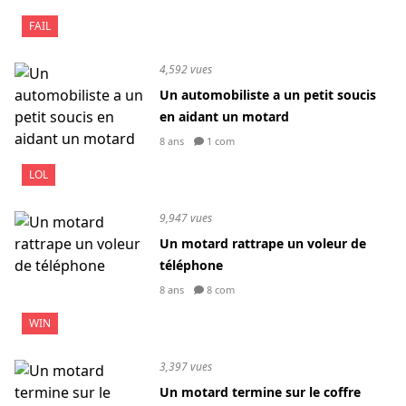
FAIL
4,592 vues
Un automobiliste a un petit soucis
en aidant un motard
8 ans
1 com
LOL
9,947 vues
Un motard rattrape un voleur de
téléphone
8 ans
8 com
WIN
3,397 vues
Un motard termine sur le coffre