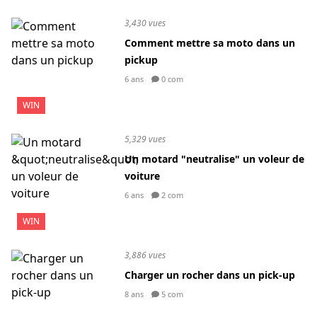
3,430 vues
Comment mettre sa moto dans un
pickup
6 ans
0 com
WIN
5,329 vues
Un motard "neutralise" un voleur de
voiture
6 ans
2 com
WIN
3,886 vues
Charger un rocher dans un pick-up
8 ans
5 com