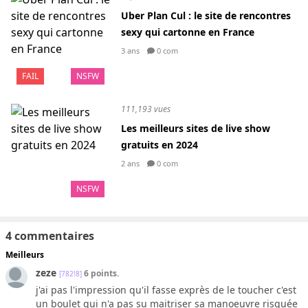
Uber Plan Cul : le site de rencontres
sexy qui cartonne en France
3 ans
0 com
FAIL
NSFW
111,193 vues
Les meilleurs sites de live show
gratuits en 2024
2 ans
0 com
NSFW
4 commentaires
Meilleurs
zeze
6 points.
[782!8]
j'ai pas l'impression qu'il fasse exprès de le toucher c'est
un boulet qui n'a pas su maitriser sa manoeuvre risquée