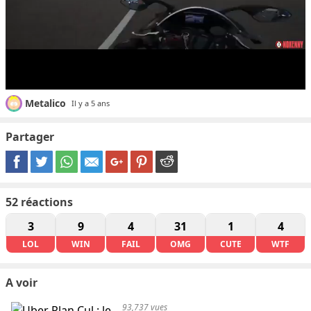
Metalico
Il y a 5 ans
Partager
52
réactions
3
9
4
31
1
4
LOL
WIN
FAIL
OMG
CUTE
WTF
A voir
93,737 vues