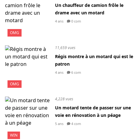
Un chauffeur de camion frôle le
drame avec un motard
4 ans
0 com
OMG
11,659 vues
Régis montre à un motard qui est le
patron
4 ans
6 com
OMG
4,228 vues
Un motard tente de passer sur une
voie en rénovation à un péage
5 ans
4 com
WIN