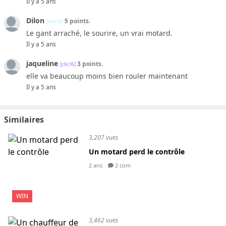
Il y a 5 ans
Dilon
5 points.
[abe!b]
Le gant arraché, le sourire, un vrai motard.
Il y a 5 ans
jaqueline
3 points.
[c6c!6]
elle va beaucoup moins bien rouler maintenant
Il y a 5 ans
Similaires
3,207 vues
Un motard perd le contrôle
2 ans
2 com
WIN
3,462 vues