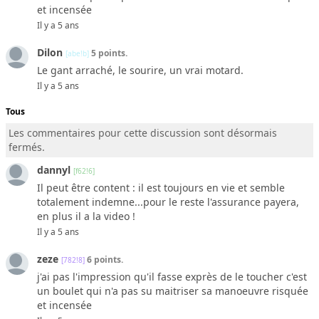
et incensée
Il y a 5 ans
Dilon
5 points.
[abe!b]
Le gant arraché, le sourire, un vrai motard.
Il y a 5 ans
Tous
Les commentaires pour cette discussion sont désormais
fermés.
dannyl
[f62!6]
Il peut être content : il est toujours en vie et semble
totalement indemne...pour le reste l'assurance payera,
en plus il a la video !
Il y a 5 ans
zeze
6 points.
[782!8]
j'ai pas l'impression qu'il fasse exprès de le toucher c'est
un boulet qui n'a pas su maitriser sa manoeuvre risquée
et incensée