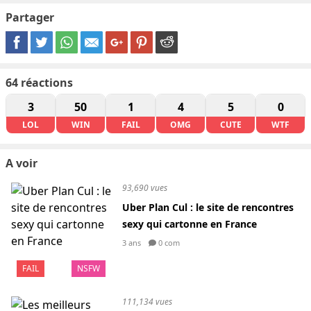
Partager
64
réactions
3
50
1
4
5
0
LOL
WIN
FAIL
OMG
CUTE
WTF
A voir
93,690 vues
Uber Plan Cul : le site de rencontres
sexy qui cartonne en France
3 ans
0 com
FAIL
NSFW
111,134 vues