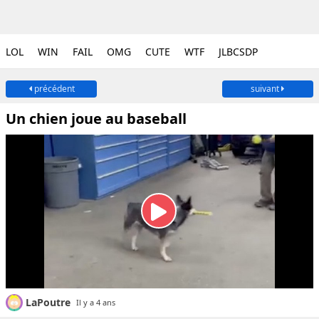
LOL
WIN
FAIL
OMG
CUTE
WTF
JLBCSDP
précédent
suivant
Un chien joue au baseball
LaPoutre
Il y a 4 ans