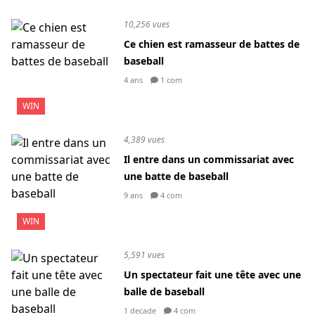
10,256 vues
Ce chien est ramasseur de battes de
baseball
4 ans
1 com
WIN
4,389 vues
Il entre dans un commissariat avec
une batte de baseball
9 ans
4 com
WIN
5,591 vues
Un spectateur fait une tête avec une
balle de baseball
1 decade
4 com