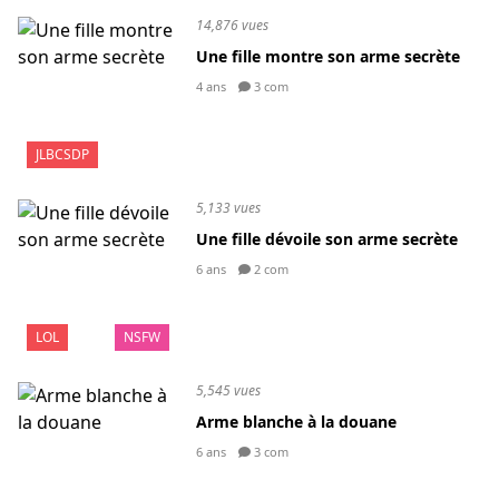
14,876 vues
Une fille montre son arme secrète
4 ans
3 com
JLBCSDP
5,133 vues
Une fille dévoile son arme secrète
6 ans
2 com
LOL
NSFW
5,545 vues
Arme blanche à la douane
6 ans
3 com