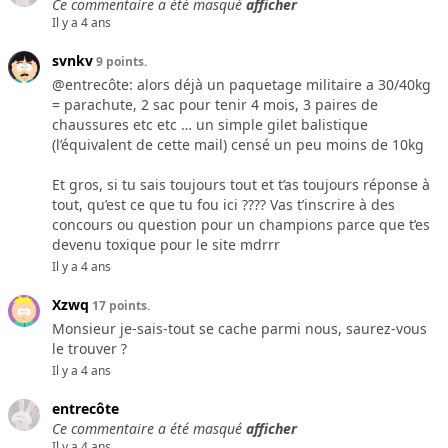
Ce commentaire a été masqué
afficher
Il y a 4 ans
svnkv
9 points.
@entrecôte: alors déjà un paquetage militaire a 30/40kg
= parachute, 2 sac pour tenir 4 mois, 3 paires de
chaussures etc etc … un simple gilet balistique
(l’équivalent de cette mail) censé un peu moins de 10kg
Et gros, si tu sais toujours tout et t’as toujours réponse à
tout, qu’est ce que tu fou ici ???? Vas t’inscrire à des
concours ou question pour un champions parce que t’es
devenu toxique pour le site mdrrr
Il y a 4 ans
Xzwq
17 points.
Monsieur je-sais-tout se cache parmi nous, saurez-vous
le trouver ?
Il y a 4 ans
entrecôte
Ce commentaire a été masqué
afficher
Il y a 4 ans