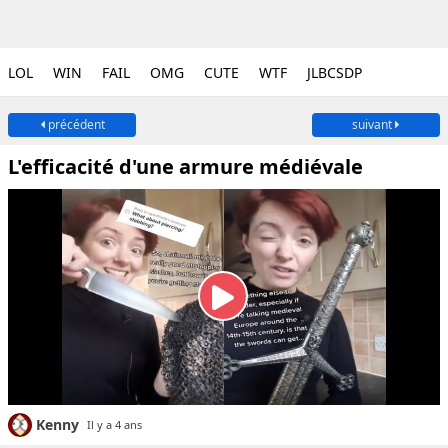
LOL
WIN
FAIL
OMG
CUTE
WTF
JLBCSDP
précédent
suivant
L'efficacité d'une armure médiévale
Kenny
Il y a 4 ans