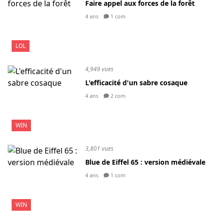
Faire appel aux forces de la forêt
4 ans
1 com
LOL
4,949 vues
L'efficacité d'un sabre cosaque
4 ans
2 com
WIN
3,801 vues
Blue de Eiffel 65 : version médiévale
4 ans
1 com
WIN