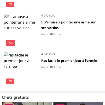
LOL
6,040 vues
Il s'amuse à pointer une arme sur
ses voisins
6 ans
6 com
FAIL
4,080 vues
Pas facile le premier jour à l'armée
6 ans
0 com
LOL
Chats gratuits