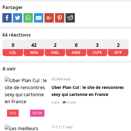
Partager
64
réactions
0
42
2
0
3
2
LOL
WIN
FAIL
OMG
CUTE
WTF
A voir
93,664 vues
Uber Plan Cul : le site de rencontres
sexy qui cartonne en France
3 ans
0 com
FAIL
NSFW
111,111 vues